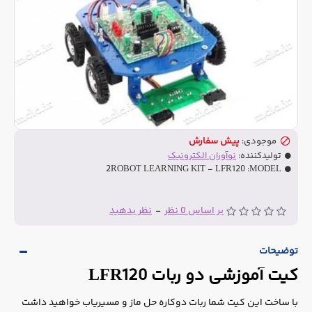
موجودی:
پیش سفارش
تولیدکننده:
نوآوران الکترونیک
2ROBOT LEARNING KIT - LFR120
MODEL:
بر اساس 0 نظر
-
نظر بدهید
توضیحات
کیت آموزشی دو ربات LFR120
با ساخت این کیت شما ربات دوکاره حل ماز و مسیریاب خواهید داشت