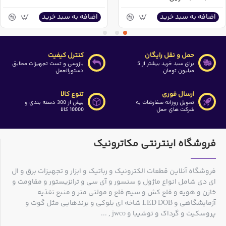
اضافه به سبد خرید
اضافه به سبد خرید
حمل و نقل رایگان
کنترل کیفیت
برای سبد خرید بیشتر از 5
بازرسی و تست تجهیزات مطابق
میلیون تومان
دستورالعمل
ارسال فوری
تنوع کالا
تحویل روزانه سفارشات به
بیش از 300 دسته بندی و
شرکت های حمل
10000 کالا
فروشگاه اینترنتی مکاترونیک
فروشگاه آنلاین قطعات الکترونیک و رباتیک و ابزار و تجهیزات برق و ال
ای دی شامل انواع ماژول و سنسور و آی سی و ترانزیستور و مقاومت و
خازن و هویه و قلع کش و سیم قلع و مولتی متر و منبع تغذیه
آزمایشگاهی و LED DOB شاخه ای بلوکی و برندهایی مثل گوت و
پروسکیت و گرداک و توشیبا و jwco , ...