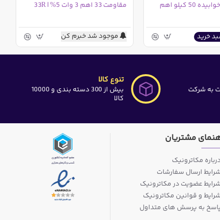
 50 کیلو اهم
مقاومت 33 اهم 3 وات 5% | 33R
موجود شد خبرم کن
بد خرید
تنوع کالا
ت به شرکت
بیش از 300 دسته بندی و 10000
کالا
هنمای مشتریان
رباره مکاترونیک
رایط ارسال سفارشات
رایط عضویت در مکاترونیک
رایط و قوانین مکاترونیک
اسخ به پرسش های متداول