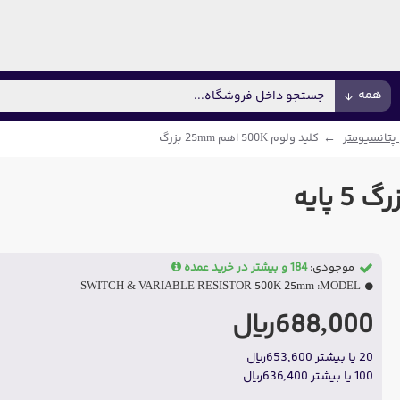
همه
پتانسیومتر
کلید ولوم 500K اهم 25mm بزرگ
موجودی:
184 و بیشتر در خرید عمده
SWITCH & VARIABLE RESISTOR 500K 25mm
MODEL:
688,000ریال
20 یا بیشتر 653,600ریال
100 یا بیشتر 636,400ریال