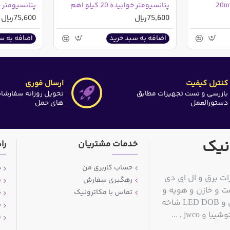
پتانسیومتر خوابیده 20 کیلو اهم
پتانسیومتر خوابیده
75,600ریال
75,600ریال
اضافه به سبد خرید
اضافه به س
کنترل کیفیت
ارسال فوری
بازرسی و تست تجهیزات مطابق
تحویل روزانه سفارشا
دستورالعمل
های حمل
نیک
خدمات مشتریان
را
حساب کاربری من
د
ات برق و ال ای دی
رهگیری سفارش
ش
ت و خازن و هویه و
تماس با مکاترونیک
ش
قلع کش و سیم قلع و مولتی متر و منبع تغذیه آزمایشگاهی و LED DOB شاخه
ش
jwc , ...
پ