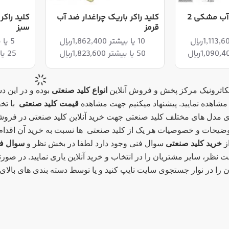
کلید راکر گرد ضد آب مشکی 2
کلید راکر باریک چراغدار ضد آب
کلید راکر
قرمز
سبز
10 یا بیشتر 1,862,400ریال
5 یا بیشتر 3,234,000ریال
50 یا بیشتر 1,823,600ریال
25 یا بیشتر 3,151,500ریال
مکاترونیک مرکز پخش و فروش آنلاین
انواع کلید صنعتی
بوده و در این د
مشاهده نمایید. پیشنهاد میکنیم جهت مشاهده
قیمت کلید صنعتی
با تخ
ای مدل های مختلف کلید صنعتی جهت خرید آنلاین کلید صنعتی در فروشگ
توضیحات و خصوصیات هر یک از کلید صنعتی ها نسبت به خرید آن اقدام ن
ز
خرید کلید صنعتی
سوال فنی وجود دارد لطفا در بخش نظر و
سوال ف
ثبت نظر، سایر مشتریان را در انتخاب و خرید آنلاین یاری نمایید. در صو
را در نوار جستجوی سایت تایپ کنید و یا توسط دسته بندی های بالای سا