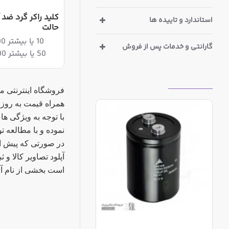
استاندارد و تاییده ها
حالت
10 یا بیشتر 1,113,600ریال
گارانتی و خدمات پس از فروش
50 یا بیشتر 1,090,400ریال
بازدیدهای اخیر
فروشگاه اینترنتی 
همراه قیمت به روز 
با توجه به ویژگی ه
نموده و با مطالعه 
در صورتی که پیش ا
آپلود تصاویر کالا و 
است بخشی از نام آن 
خازن الکترولیت 4700uF 400v