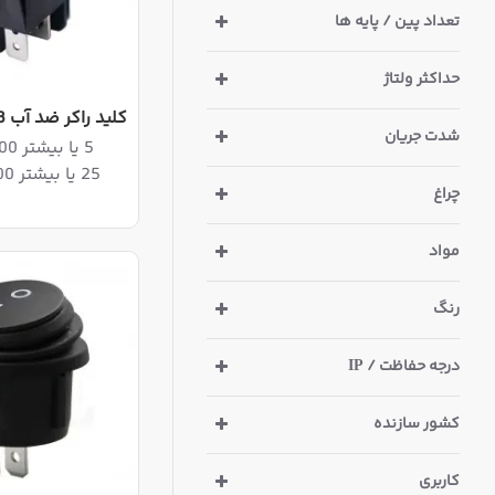
تعداد پین / پایه ها
حداکثر ولتاژ
کلید راکر ضد آب 3 حالت چراغدار
شدت جریان
5 یا بیشتر 2,136,400ریال
25 یا بیشتر 2,081,900ریال
چراغ
مواد
رنگ
درجه حفاظت / IP
کشور سازنده
کاربری