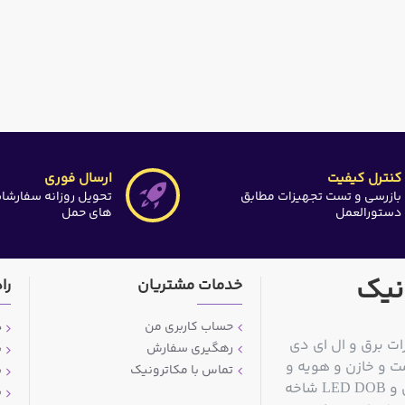
کنترل کیفیت
ارسال فوری
بازرسی و تست تجهیزات مطابق
تحویل روزانه سفارشا
دستورالعمل
های حمل
نیک
خدمات مشتریان
را
حساب کاربری من
د
ات برق و ال ای دی
رهگیری سفارش
ش
ت و خازن و هویه و
تماس با مکاترونیک
ش
قلع کش و سیم قلع و مولتی متر و منبع تغذیه آزمایشگاهی و LED DOB شاخه
ش