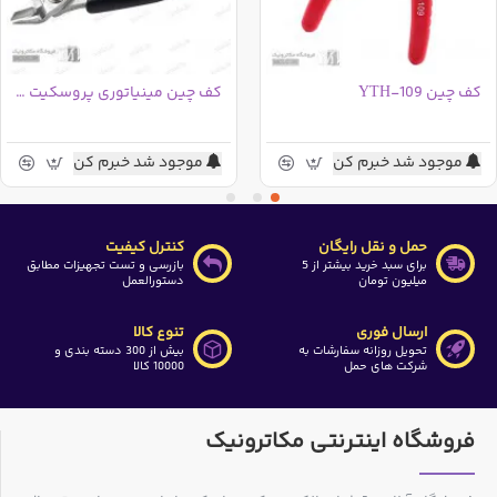
کف چین YTH-109
کف چین مینیاتوری پروسکیت 1PK-501A تایوانی
موجود شد خبرم کن
موجود شد خبرم کن
حمل و نقل رایگان
کنترل کیفیت
برای سبد خرید بیشتر از 5
بازرسی و تست تجهیزات مطابق
میلیون تومان
دستورالعمل
ارسال فوری
تنوع کالا
تحویل روزانه سفارشات به
بیش از 300 دسته بندی و
شرکت های حمل
10000 کالا
فروشگاه اینترنتی مکاترونیک