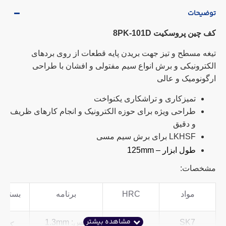
توضیحات
کف چین پروسکیت 8PK-101D
تیغه مسطح و تیز جهت بریدن پایه قطعات از روی بردهای
الکترونیکی و برش انواع سیم مفتولی و افشان با طراحی
ارگونومیک و عالی
تمیزکاری و تراشکاری یکنواخت
طراحی ویژه برای حوزه الکترونیک و انجام کارهای ظریف
و دقیق
LKHSF برای برش سیم مسی
طول ابزار – 125mm
مشخصات:
مواد
HRC
برنامه
بسته ه
SK7
50˚±3˚
مس: 1.3mm
کارت