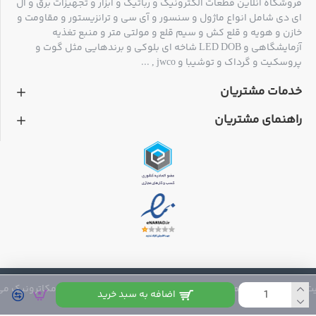
فروشگاه آنلاین قطعات الکترونیک و رباتیک و ابزار و تجهیزات برق و ال
ای دی شامل انواع ماژول و سنسور و آی سی و ترانزیستور و مقاومت و
خازن و هویه و قلع کش و سیم قلع و مولتی متر و منبع تغذیه
آزمایشگاهی و LED DOB شاخه ای بلوکی و برندهایی مثل گوت و
پروسکیت و گرداک و توشیبا و jwco , ...
خدمات مشتریان
راهنمای مشتریان
 متعلق به فروشگاه مکاترونیک می باشد
اضافه به سبد خرید