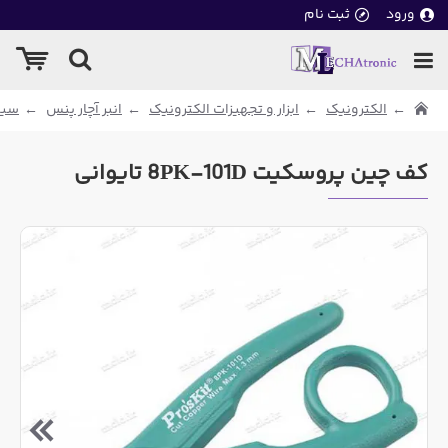
ورود
ثبت نام
الکترونیک
ابزار و تجهیزات الکترونیک
انبر آچار پنس
سیم
کف چین پروسکیت 8PK-101D تایوانی