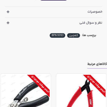
خصوصیات
نظر و سوال فنی
برچسب ها:
کفچین
8PK101D
کالاهای مرتبط
اتمام موقت موجودی
اتمام موقت موجودی