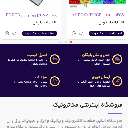
LED SMD RGB 5050 60PCS نواری رول 5 متری مرغوب
ریموت کنترل و درایور LED RGB - مادون قرمز - 24 کلید - درایور 6A
7,820,000ریال
1,660,000ریال
اضافه به سبد خرید
اضافه به سبد خرید
حمل و نقل رایگان
کنترل کیفیت
برای سبد خرید بیشتر از 5
بازرسی و تست تجهیزات مطابق
میلیون تومان
دستورالعمل
ارسال فوری
تنوع کالا
تحویل روزانه سفارشات به
بیش از 300 دسته بندی و
شرکت های حمل
10000 کالا
فروشگاه اینترنتی مکاترونیک
فروشگاه آنلاین قطعات الکترونیک و رباتیک و ابزار و تجهیزات برق و ال
ای دی شامل انواع ماژول و سنسور و آی سی و ترانزیستور و مقاومت و