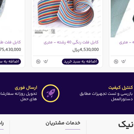
کابل فلت رنگی 40 رشته - متری
کابل فلت طوسی 40 ر
4,530,000ریال
75,430,000ریال
اضافه به سبد خرید
اضافه به س
کنترل کیفیت
ارسال فوری
بازرسی و تست تجهیزات مطابق
تحویل روزانه سفارشا
دستورالعمل
های حمل
نیک
خدمات مشتریان
را