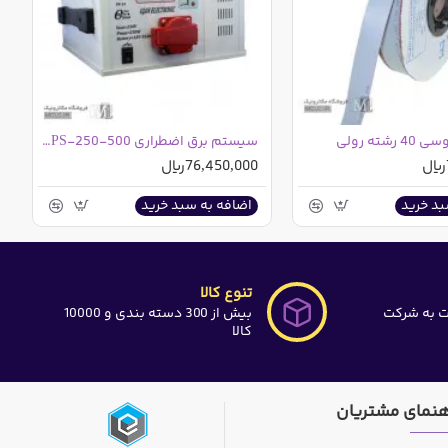
شته رولی
سیستم برق اضطراری EPS-250-500 اوژن الکترونیک
76,450,000ریال
بد خرید
اضافه به سبد خرید
تنوع کالا
ت به شرکت
بیش از 300 دسته بندی و 10000
کالا
هنمای مشتریان