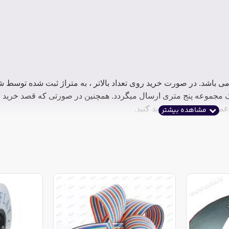
این کالا به ازای یک متر(100 سانتی متر) می باشد. در صورت خرید روی تعداد بالاتر ، به متراژ ثبت شده 
کالا خریداری نمایید. یک مجموعه پنج متری ارسال میگردد. همچنین در صورتی که قصد خرید
عمده(کلاف/حلقه) خرید کنید.