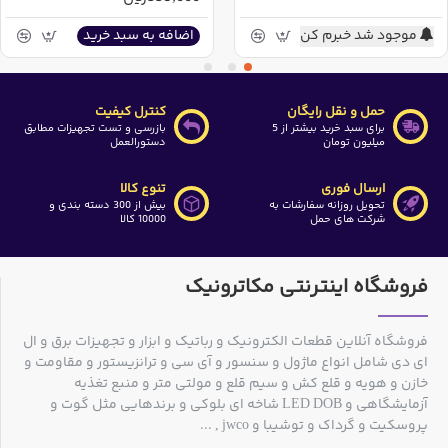
موجود شد خبرم کن
اضافه به سبد خرید
حمل و نقل رایگان
کنترل کیفیت
برای سبد خرید بیشتر از 5
بازرسی و تست تجهیزات مطابق
میلیون تومان
دستورالعمل
ارسال فوری
تنوع کالا
تحویل روزانه سفارشات به
بیش از 300 دسته بندی و
شرکت های حمل
10000 کالا
فروشگاه اینترنتی مکاترونیک
فروشگاه آنلاین قطعات الکترونیک و رباتیک و ابزار و تجهیزات برق و ال
ای دی شامل انواع ماژول و سنسور و آی سی و ترانزیستور و مقاومت و
خازن و هویه و قلع کش و سیم قلع و مولتی متر و منبع تغذیه
آزمایشگاهی و LED DOB شاخه ای بلوکی و برندهایی مثل گوت و
پروسکیت و گرداک و توشیبا و jwco , ...