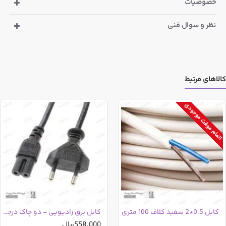
خصوصیات
نظر و سوال فنی
کالاهای مرتبط
اتمام موقت موجودی
کابل 0.5*2 سفید کلاف 100 متری
کابل برق رادیویی - دو چاک درجه دو
558,000ریال