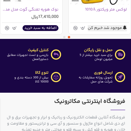
لوکس متر ویکتور 1010A
نوک هویه تفنگی گوت مدل مدل TQ-77RT-SB-L برای TQ-77 | TQ-95 اصلی و اورجینال
17,410,000ریال
موجود شد خبرم کن
اضافه به سبد خرید
حمل و نقل رایگان
کنترل کیفیت
برای سبد خرید بیشتر از 5
بازرسی و تست تجهیزات مطابق
میلیون تومان
دستورالعمل
ارسال فوری
تنوع کالا
تحویل روزانه سفارشات به
بیش از 300 دسته بندی و
شرکت های حمل
10000 کالا
فروشگاه اینترنتی مکاترونیک
فروشگاه آنلاین قطعات الکترونیک و رباتیک و ابزار و تجهیزات برق و ال
ای دی شامل انواع ماژول و سنسور و آی سی و ترانزیستور و مقاومت و
خازن و هویه و قلع کش و سیم قلع و مولتی متر و منبع تغذیه