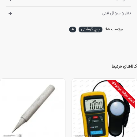
نظر و سوال فنی
برچسب ها:
پیچ گوشتی
4
E
D
C
B
A
207mm
3.0mm
57mm
#0
150mm
کالاهای مرتبط
اتمام موقت موجودی