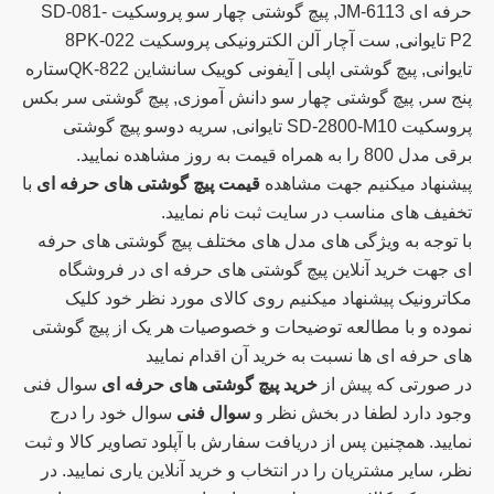
حرفه ای JM-6113, پیچ گوشتی چهار سو پروسکیت SD-081-
P2 تایوانی, ست آچار آلن الکترونیکی پروسکیت 8PK-022
تایوانی, پیچ گوشتی اپلی | آیفونی کوییک سانشاین QK-822ستاره
پنج سر, پیچ گوشتی چهار سو دانش آموزی, پیچ گوشتی سر بکس
پروسکیت SD-2800-M10 تایوانی, سریه دوسو پیچ گوشتی
برقی مدل 800 را به همراه قیمت به روز مشاهده نمایید.
پیشنهاد میکنیم جهت مشاهده
قیمت پیچ گوشتی های حرفه ای
با
تخفیف های مناسب در سایت ثبت نام نمایید.
با توجه به ویژگی های مدل های مختلف پیچ گوشتی های حرفه
ای جهت خرید آنلاین پیچ گوشتی های حرفه ای در فروشگاه
مکاترونیک پیشنهاد میکنیم روی کالای مورد نظر خود کلیک
نموده و با مطالعه توضیحات و خصوصیات هر یک از پیچ گوشتی
های حرفه ای ها نسبت به خرید آن اقدام نمایید
در صورتی که پیش از
خرید پیچ گوشتی های حرفه ای
سوال فنی
وجود دارد لطفا در بخش نظر و
سوال فنی
سوال خود را درج
نمایید. همچنین پس از دریافت سفارش با آپلود تصاویر کالا و ثبت
نظر، سایر مشتریان را در انتخاب و خرید آنلاین یاری نمایید. در