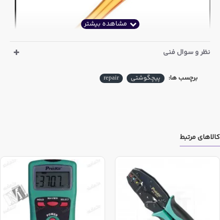
نظر و سوال فنی
برچسب ها:
پیچگوشتی
repair
گزینه NO:658
کالاهای مرتبط