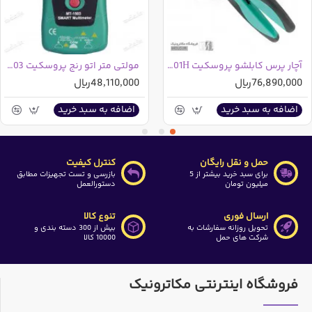
آچار پرس کابلشو پروسکیت 6PK-301H تایوانی
مولتی متر اتو رنج پروسکیت MT-1503
76,890,000ریال
48,110,000ریال
اضافه به سبد خرید
اضافه به سبد خرید
حمل و نقل رایگان
کنترل کیفیت
برای سبد خرید بیشتر از 5
بازرسی و تست تجهیزات مطابق
میلیون تومان
دستورالعمل
ارسال فوری
تنوع کالا
تحویل روزانه سفارشات به
بیش از 300 دسته بندی و
شرکت های حمل
10000 کالا
فروشگاه اینترنتی مکاترونیک