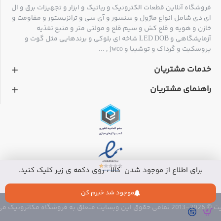
فروشگاه آنلاین قطعات الکترونیک و رباتیک و ابزار و تجهیزات برق و ال
ای دی شامل انواع ماژول و سنسور و آی سی و ترانزیستور و مقاومت و
خازن و هویه و قلع کش و سیم قلع و مولتی متر و منبع تغذیه
آزمایشگاهی و LED DOB شاخه ای بلوکی و برندهایی مثل گوت و
پروسکیت و گرداک و توشیبا و jwco , ...
خدمات مشتریان
راهنمای مشتریان
برای اطلاع از موجود شدن کالا ، روی دکمه ی زیر کلیک کنید.
موجود شد خبرم کن
 متعلق به فروشگاه مکاترونیک می باشد