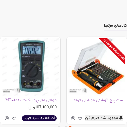
کالاهای مرتبط
اتمام موقت موجودی
ست پیچ گوشتی موبایلی حرفه ای JM-6114
مولتی متر پروسکیت MT-1232
107,100,000ریال
موجود شد خبرم کن
اضافه به سبد خرید