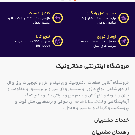
حمل و نقل رایگان
کنترل کیفیت
برای سبد خرید بیشتر از 5
بازرسی و تست تجهیزات مطابق
میلیون تومان
دستورالعمل
ارسال فوری
تنوع کالا
تحویل روزانه سفارشات به
بیش از 300 دسته بندی و
شرکت های حمل
10000 کالا
فروشگاه اینترنتی مکاترونیک
فروشگاه آنلاین قطعات الکترونیک و رباتیک و ابزار و تجهیزات برق و ال
ای دی شامل انواع ماژول و سنسور و آی سی و ترانزیستور و مقاومت و
خازن و هویه و قلع کش و سیم قلع و مولتی متر و منبع تغذیه
آزمایشگاهی و LED DOB شاخه ای بلوکی و برندهایی مثل گوت و
پروسکیت و گرداک و توشیبا و jwco , ...
خدمات مشتریان
راهنمای مشتریان