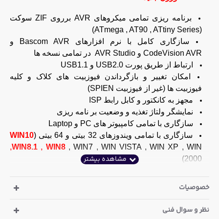
برنامه ریزی تمامی میکروهای AVR برروی ZIF سوکت
(ATmega , AT90 , ATtiny Series)
سازگاری کامل با نرم افزارهای Bascom AVR و
CodeVision AVR و AVR Studio در تمامی نسخه ها
ارتباط از طریق پورت USB2.0 و USB1.1
امکان تغییر و بازگرداندن فیوزبیت های کلاک و کلیه
فیوزبیت ها (غیر از فیوزبیت SPIEN)
مجهز به کانکتور و کابل رابط ISP
نمایشگر ولتاژ تغذیه و وضعیت بر نامه ریزی
سازگاری با تمامی کامپیوتر های PC و Laptop
سازگاری با تمامی ویندوزهای 32 بیتی و 64 بیتی (
WIN10
,WIN8.1 , WIN8
, WIN7 , WIN VISTA , WIN XP , WIN
2000)
عدم نیاز به منبع تغذیه جداگانه (تغذیه از طریق پورت USB)
به همراه کابل رابط USB
خصوصیات
محصول فوق دارای گارانتی و خدمات پس از فروش از
طرف شرکت سازنده می باشد
نظر و سوال فنی