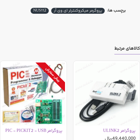
برچسب ها:
پروگرمر میکروکنترلر ای وی آر
NUS112
کالاهای مرتبط
پیش سفارش
پروگرامر ULINK2
پروگرامر PIC - PICKIT2 - USB
محتویات جعبه محصول:
49,440,000ریال