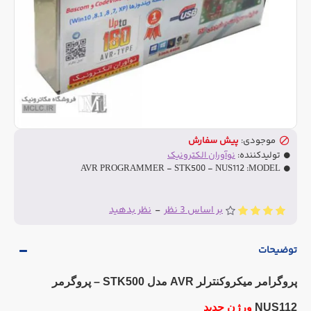
موجودی:
پیش سفارش
تولیدکننده:
نوآوران الکترونیک
AVR PROGRAMMER - STK500 - NUS112
MODEL:
بر اساس 3 نظر
-
نظر بدهید
توضیحات
پروگرامر میکروکنترلر AVR مدل STK500 – پروگرمر
NUS112
ورژن جدید