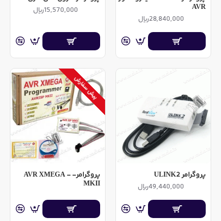
AVR
15,570,000ریال
28,840,000ریال
پیش سفارش
پروگرامر ULINK2
پروگرامر- AVR XMEGA -
MKII
49,440,000ریال