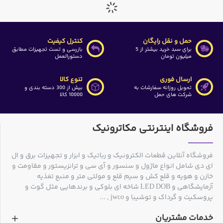
حمل و نقل رایگان
کنترل کیفیت
برای سبد خرید بیشتر از 5
بازرسی و تست تجهیزات مطابق
میلیون تومان
دستورالعمل
ارسال فوری
تنوع کالا
تحویل روزانه سفارشات به
بیش از 300 دسته بندی و
شرکت های حمل
10000 کالا
فروشگاه اینترنتی مکاترونیک
فروشگاه آنلاین قطعات الکترونیک و رباتیک و ابزار و تجهیزات برق و ال
ای دی شامل انواع ماژول و سنسور و آی سی و ترانزیستور و مقاومت و
خازن و هویه و قلع کش و سیم قلع و مولتی متر و منبع تغذیه
آزمایشگاهی و LED DOB شاخه ای بلوکی و برندهایی مثل گوت و
پروسکیت و گرداک و توشیبا و jwco , ...
خدمات مشتریان