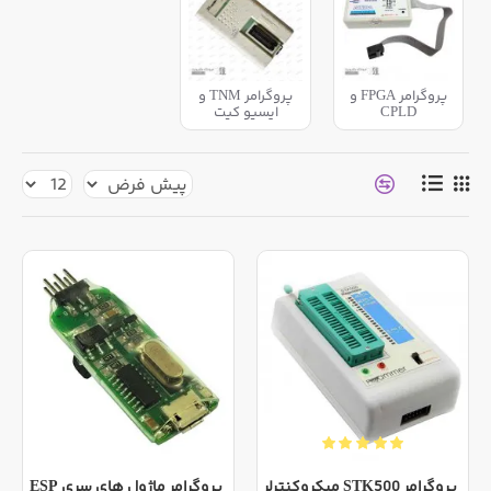
پروگرامر FPGA و
پروگرامر TNM و
CPLD
ایسیو کیت
پروگرامر STK500 میکروکنترلر
پروگرامر ماژول های سری ESP