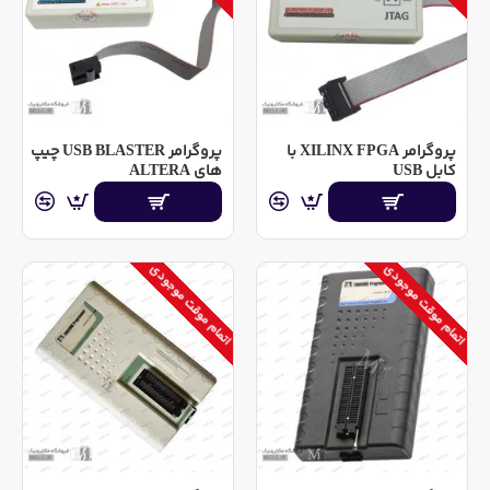
پروگرامر XILINX FPGA با
پروگرامر USB BLASTER چیپ
کابل USB
های ALTERA
اتمام موقت موجودی
اتمام موقت موجودی