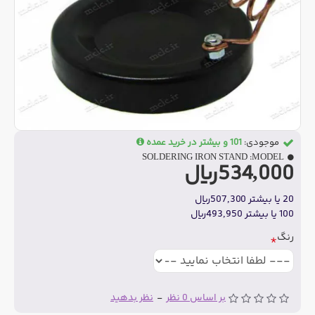
موجودی:
101 و بیشتر در خرید عمده
SOLDERING IRON STAND
MODEL:
534,000ریال
20 یا بیشتر 507,300ریال
100 یا بیشتر 493,950ریال
رنگ
بر اساس 0 نظر
-
نظر بدهید