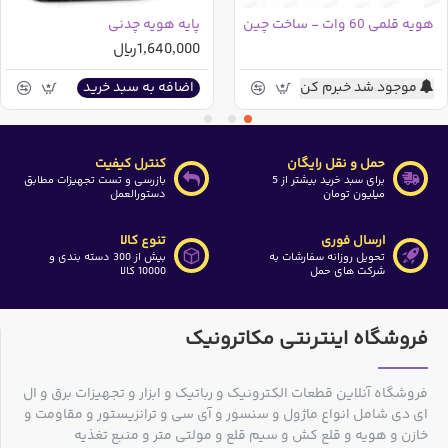
هویه قلمی 60 وات - ساخت چین
پایه هویه چدنی
1,640,000ریال
موجود شد خبرم کن
اضافه به سبد خرید
حمل و نقل رایگان
کنترل کیفیت
برای سبد خرید بیشتر از 5
بازرسی و تست تجهیزات مطابق
میلیون تومان
دستورالعمل
ارسال فوری
تنوع کالا
تحویل روزانه سفارشات به
بیش از 300 دسته بندی و
شرکت های حمل
10000 کالا
فروشگاه اینترنتی مکاترونیک
فروشگاه آنلاین قطعات الکترونیک و رباتیک و ابزار و تجهیزات برق و ال
ای دی شامل انواع ماژول و سنسور و آی سی و ترانزیستور و مقاومت و
خازن و هویه و قلع کش و سیم قلع و مولتی متر و منبع تغذیه