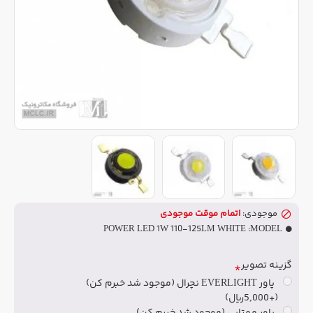
موجودی:
اتمام موقت موجودی
POWER LED 1W 110-125LM WHITE
MODEL:
گزینه تصویر
پاور EVERLIGHT نچرال (موجود شد خبرم کن)
(+5,000ریال)
پاور مهتابی (موجود شد خبرم کن)