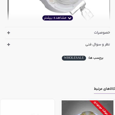
خصوصیات
نظر و سوال فنی
پاور ال ای دی سفید مهتابی مدل SZBXYGD
6000 الی 6500 کلوین
برچسب ها:
WHOLESALE
3.0 الی 3.4 ولت
350 میلی آمپر
110 الی 120 لومن
کالاهای مرتبط
اتمام موقت موجودی