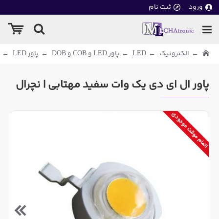
ورود
ثبت نام
الکترونیک
LED
پاور LED و COB و DOB
پاور LED
پاور ال ای دی یک وات سفید مهتابی | نچرال
اتمام موقت موجودی