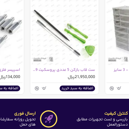
تاول
ست قاب بازکن 5 عددی پروسکیت 1PK-3179 تایوانی
اسپیسر فلزی 20 میلیمتر 
21,950,000ریال
134,000ریال
اضافه به سبد خرید
اضافه به س
کنترل کیفیت
ارسال فوری
بازرسی و تست تجهیزات مطابق
تحویل روزانه سفارشا
دستورالعمل
های حمل