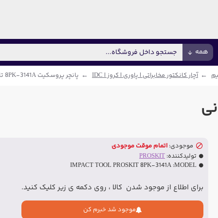
همه
یم
آچار کانکتور مخابراتی | پاوری | کروز | IDC
پانچر پروسکیت 8PK-3141A تایوانی
موجودی:
اتمام موقت موجودی
تولیدکننده:
PROSKIT
IMPACT TOOL PROSKIT 8PK-3141A
MODEL:
برای اطلاع از موجود شدن کالا ، روی دکمه ی زیر کلیک کنید.
موجود شد خبرم کن