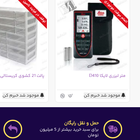
(پیچگوشتی و عملکرد سیم کشش)
اتمام موقت موجودی
توقف در فرایند تامین
ABS
متر لیزری لایکا D410
پالت 21 کشوی کریستالی - 3 سایز
موجود شد خبرم کن
موجود شد خبرم کن
حمل و نقل رایگان
برای سبد خرید بیشتر از 5 میلیون
تومان