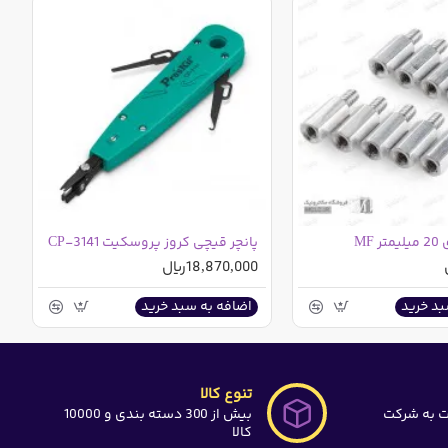
MF
پانچر قیچی کروز پروسکیت CP-3141
18,870,000ریال
بد خرید
اضافه به سبد خرید
تنوع کالا
ت به شرکت
بیش از 300 دسته بندی و 10000
کالا