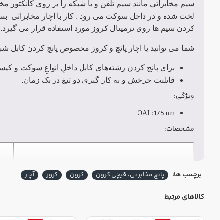
سیم مخابراتی مانند سیم تلفن و یا شبکه را بر روی کانکتور م
لخت شده و در داخل سوکت می رود . کار با اچار مخابراتی ب
کردن سیم ها روی ترمینال کروز مورد استفاده قرار می گیرد.
شما می توانید یا اچار پانچ و کروز مخصوص پانچ کردن کابل ش
برای پانچ کردن رشته‌های کابل داخلِ انواعِ سوکت و کیس
قابلیت چرخش و به کار گیری دو تیغ در یک زمان.
ویژگی:
OAL:175mm
مشخصات:
مواد
برنامه
ت
برچسب ها:
پانچ مخابراتی، قیچی کرون
کرون
کروز
آچار
کالاهای مرتبط
65Mn
تأثیر ترکیب و عملکرد ابزار گشتاور. دو طرف
بدنه:
NE