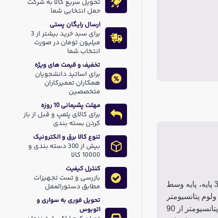
تحویل سریع کالا به شرکت
حمل انتخابی شما
ارسال رایگان پستی
برای سبد خرید بیشتر از 3
میلیون تومان در صورت
انتخاب شما
تخفیف و قیمت های ویژه
برای اساتید دانشجویان
همکاران تعمیرکاران
متخصصین
مهلت پشیمانی 10 روزه
برای کالای پلمپ و قبل از باز
کردن بسته بندی
تنوع کالا برق و الکترونیک
بیش از 300 دسته بندی و
10000 کالا
کنترل کیفیت
بازرسی و تست تجهیزات
ولوم های خطی به عنوان یکی از متداولترین مقاومت های متغیر مورد مصرف زیادی در بردهای الکترونیکی دارند. در این ولوم های 3 پایه، پایه وسط
مطابق دستورالعمل
ولوم پتانسیومتر
تحویل فوری به سواری و
از 0 درجه تا 90 درجه ، مقاومت بین پایه وسط و یکی از پایه های کناری ازصفر اهم به یک کیلو اهم افزایش یابد ، در صورتی که ولوم پتانسیومتر از 90
اتوبوس