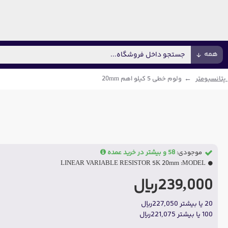
همه
پتانسیومتر
ولوم خطی 5 کیلو اهم 20mm
موجودی:
58 و بیشتر در خرید عمده
LINEAR VARIABLE RESISTOR 5K 20mm
MODEL:
239,000ریال
20 یا بیشتر 227,050ریال
100 یا بیشتر 221,075ریال