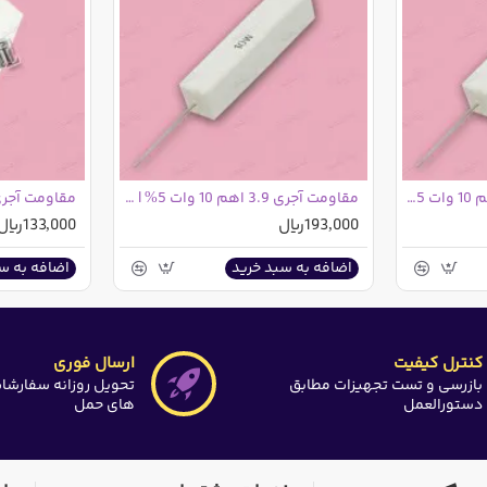
مقاومت آجری 18 کیلو اهم 10 وات 5% | 18K
مقاومت آجری 3.9 اهم 10 وات 5% | 3R9
193,000ریال
133,000ریال
اضافه به سبد خرید
اضافه به س
کنترل کیفیت
ارسال فوری
بازرسی و تست تجهیزات مطابق
تحویل روزانه سفارشا
دستورالعمل
های حمل