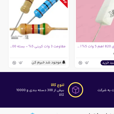
مقاومت آجری 820 اهم 5 وات 5% | 820R
مقاومت 3 وات کربنی 5% - بسته 500عددی
موجود شد خبرم کن
بد خرید
تنوع کالا
ت به شرکت
بیش از 300 دسته بندی و 10000
کالا