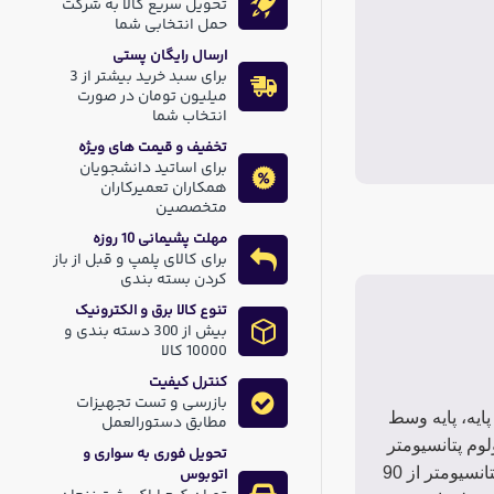
تحویل سریع کالا به شرکت
حمل انتخابی شما
ارسال رایگان پستی
برای سبد خرید بیشتر از 3
میلیون تومان در صورت
انتخاب شما
تخفیف و قیمت های ویژه
برای اساتید دانشجویان
همکاران تعمیرکاران
متخصصین
مهلت پشیمانی 10 روزه
برای کالای پلمپ و قبل از باز
کردن بسته بندی
تنوع کالا برق و الکترونیک
بیش از 300 دسته بندی و
10000 کالا
کنترل کیفیت
بازرسی و تست تجهیزات
وم های خطی به عنوان یکی از متداولترین مقاومت های متغیر مورد مصرف زیادی در بردهای الکترونیکی دارند. در این ولوم های 3 پایه، پایه وسط
مطابق دستورالعمل
لوم پتانسیومتر
تحویل فوری به سواری و
از 0 درجه تا 90 درجه ، مقاومت بین پایه وسط و یکی از پایه های کناری ازصفر اهم به یک کیلو اهم افزایش یابد ، در صورتی که ولوم پتانسیومتر از 90
اتوبوس