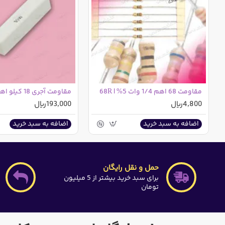
مقاومت 68 اهم 1/4 وات 5% | 68R
4,800ریال
193,000ریال
اضافه به سبد خرید
اضافه به سبد خرید
حمل و نقل رایگان
برای سبد خرید بیشتر از 5 میلیون
تومان