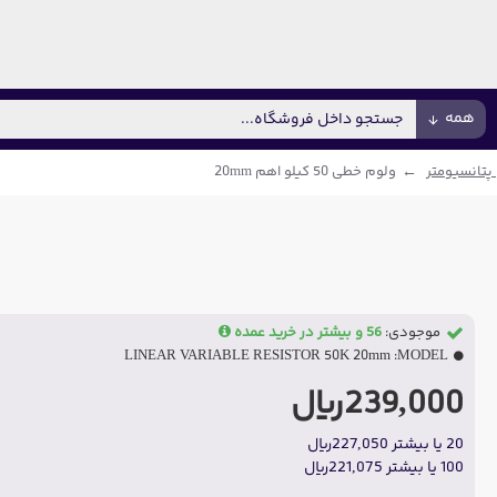
همه
پتانسیومتر
ولوم خطی 50 کیلو اهم 20mm
موجودی:
56 و بیشتر در خرید عمده
LINEAR VARIABLE RESISTOR 50K 20mm
MODEL:
239,000ریال
20 یا بیشتر 227,050ریال
100 یا بیشتر 221,075ریال