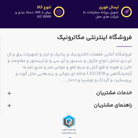
ارسال فوری
تنوع کالا
تحویل روزانه سفارشات به
بیش از 300 دسته بندی و
شرکت های حمل
10000 کالا
فروشگاه اینترنتی مکاترونیک
فروشگاه آنلاین قطعات الکترونیک و رباتیک و ابزار و تجهیزات برق و ال
ای دی شامل انواع ماژول و سنسور و آی سی و ترانزیستور و مقاومت و
خازن و هویه و قلع کش و سیم قلع و مولتی متر و منبع تغذیه
آزمایشگاهی و LED DOB شاخه ای بلوکی و برندهایی مثل گوت و
پروسکیت و گرداک و توشیبا و jwco , ...
خدمات مشتریان
راهنمای مشتریان