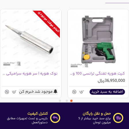
اتمام موقت موجودی
کیت هویه تفنگی ترانسی 100 وات ZD-507 + کیف
نوک هویه | سر هویه سرامیکی تیز
36,950,000ریال
موجود شد خبرم کن
اضافه به سبد خرید
حمل و نقل رایگان
کنترل کیفیت
برای سبد خرید بیشتر از 5
بازرسی و تست تجهیزات مطابق
میلیون تومان
دستورالعمل