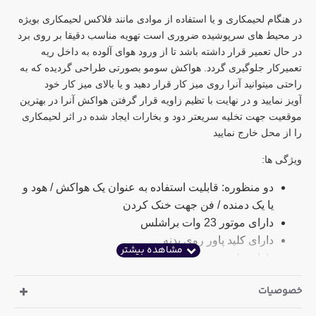
در هنگام لحیمکاری و یا استفاده از موادی مانند فلاکس لحیمکاری بویژه
در محیط های سرپوشیده ضروری است تهویه مناسب دقیقا بر روی برد
در حال تعمیر قرار داشته باشد تا از ورود هوای آلوده به داخل ریه
تعمیرکار جلوگیری گردد. هواکش سومو بصورتی طراحی گردیده که به
راحتی میتوانید آنرا روی میز کار قرار دهید و یا بالای میز کار خود
آویز نمایید و در نهایت با تظیم زاویه قرار گرفتن هواکش آنرا در بهترین
موقعیت جهت تخلیه سریعتر دود و بخارات ایجاد شده در اثر لحیمکاری
را از محل خارج نمایید
ویژگی ها:
دو منظوره: قابلیت استفاده به عنوان یک هواکش / هود و
یا یک دمنده / فن جهت خنک کردن
دارای موتور 23 وات براشلس
دارای کلید پاور روی بدنه
دارای ولوم جهت تنظیم سرعت
قدرت هوادهی: 0.2 الی 1.2 متر مکعب بر دقیقه
خصوصیات
قدرت مکش: 0.2 الی 1.0 متر مکعب بر دقیقه
قابلیت چرخش و تنظیم زاویه هود در 9 موقعیت