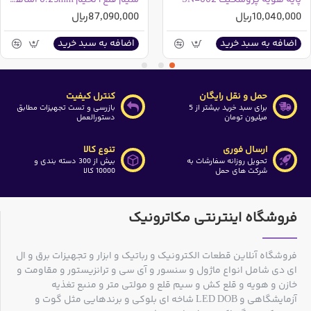
10,040,000ریال
87,090,000ریال
اضافه به سبد خرید
اضافه به سبد خرید
حمل و نقل رایگان
کنترل کیفیت
برای سبد خرید بیشتر از 5
بازرسی و تست تجهیزات مطابق
میلیون تومان
دستورالعمل
ارسال فوری
تنوع کالا
تحویل روزانه سفارشات به
بیش از 300 دسته بندی و
شرکت های حمل
10000 کالا
فروشگاه اینترنتی مکاترونیک
فروشگاه آنلاین قطعات الکترونیک و رباتیک و ابزار و تجهیزات برق و ال
ای دی شامل انواع ماژول و سنسور و آی سی و ترانزیستور و مقاومت و
خازن و هویه و قلع کش و سیم قلع و مولتی متر و منبع تغذیه
آزمایشگاهی و LED DOB شاخه ای بلوکی و برندهایی مثل گوت و