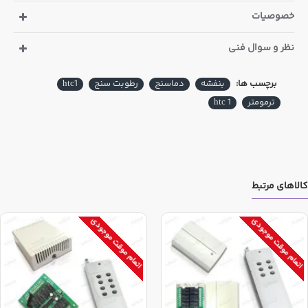
دقت اندازه گیری دما یک درجه سانتی گراد
خصوصیات
موارد مصرف:
نظر و سوال فنی
آزمایشگاه
گلخانه و گل فروشی
برچسب ها:
بنفشه
دماسنج
رطوبت سنج
htc1
یخچال و سردخانه
ترمومتر
htc 1
کامیونت حمل فراورده های گوشت
بیمارستان و درمانگاه
اتاق کودک
دستگاه جوجه کشی
مرغداری
کالاهای مرتبط
پرورش قارچ
اتمام موقت موجودی
اتمام موقت موجودی