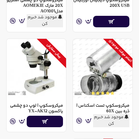
میکروسکوپ دیجیتال اورجینال
میکروسکوپ دو چشمی استریو
200X USB
20X مارک AOMEKIE
مدلAO1001
موجود شد خبرم
کن
اتمام موقت موجودی
پیش سفارش
میکروسکوپ تست اسکناس |
میکروسکوپ | لوپ دو چشمی
ذره بین 60X
یاکسون YX-AK12
موجود شد خبرم
کن