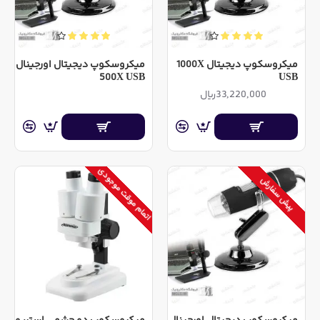
میکروسکوپ دیجیتال 1000X
میکروسکوپ دیجیتال اورجینال
500X USB
USB
33,220,000ریال
اتمام موقت موجودی
پیش سفارش