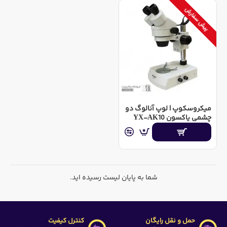
پیش سفارش
میکروسکوپ | لوپ آنالوگ دو
چشمی یاکسون YX-AK10
شما به پایان لیست رسیده اید.
حمل و نقل رایگان
کنترل کیفیت