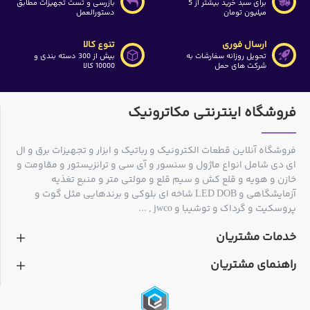
برای سبد خرید بیشتر از 5
بازرسی و تست تجهیزات مطابق
میلیون تومان
دستورالعمل
ارسال فوری
تنوع کالا
تحویل روزانه سفارشات به
بیش از 300 دسته بندی و
شرکت های حمل
10000 کالا
فروشگاه اینترنتی مکاترونیک
فروشگاه آنلاین قطعات الکترونیک و رباتیک و ابزار و تجهیزات برق و ال
ای دی شامل انواع ماژول و سنسور و آی سی و ترانزیستور و مقاومت و
خازن و هویه و قلع کش و سیم قلع و مولتی متر و منبع تغذیه
آزمایشگاهی و LED DOB شاخه ای بلوکی و برندهایی مثل گوت و
پروسکیت و گرداک و توشیبا و jwco , ...
خدمات مشتریان
راهنمای مشتریان