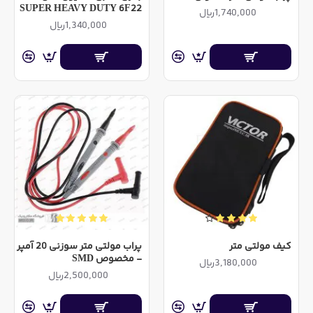
باید تعویض گردد.
SUPER HEAVY DUTY 6F22
1,740,000ریال
1,340,000ریال
کیف مولتی متر
پراب مولتی متر سوزنی 20 آمپر
- مخصوص SMD
3,180,000ریال
2,500,000ریال