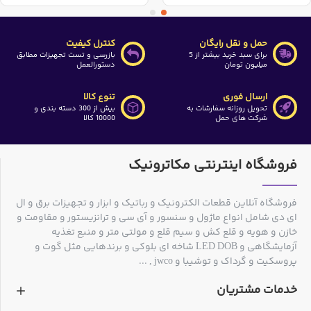
حمل و نقل رایگان
کنترل کیفیت
برای سبد خرید بیشتر از 5
بازرسی و تست تجهیزات مطابق
میلیون تومان
دستورالعمل
ارسال فوری
تنوع کالا
تحویل روزانه سفارشات به
بیش از 300 دسته بندی و
شرکت های حمل
10000 کالا
فروشگاه اینترنتی مکاترونیک
فروشگاه آنلاین قطعات الکترونیک و رباتیک و ابزار و تجهیزات برق و ال
ای دی شامل انواع ماژول و سنسور و آی سی و ترانزیستور و مقاومت و
خازن و هویه و قلع کش و سیم قلع و مولتی متر و منبع تغذیه
آزمایشگاهی و LED DOB شاخه ای بلوکی و برندهایی مثل گوت و
پروسکیت و گرداک و توشیبا و jwco , ...
خدمات مشتریان