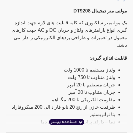
مولتی متر دیجیتال DT9208
یک مولتیمتر سلکتوری که کلیه قابلیت های لازم جهت اندازه
گیری انواع پارامترهای ولتاژ و جریان DC و AC جهت کارهای
معمول در تعمیرات و طراحی بردهای الکترونیکی را دارا می
باشد.
قابلیت اندازه گیری:
ولتاژ مستقیم تا 1000 ولت
ولتاژ متناوب تا 750 ولت
جریان مستقیم تا 20 آمپر
جریان متناوب تا 20 آمپر
مقاومت الکتریکی تا 200 مگا اهم
ظرفیت خازن از رنج 20 نانو فاراد الی 200 میکروفاراد
بتا ترانزیستور
دما – دارای پراب جهت اندازه گیری دما
فرکانس تا 200 کیلوهرتز