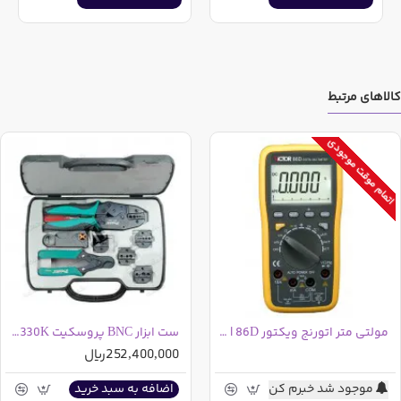
کالاهای مرتبط
اتمام موقت موجودی
مولتی متر اتورنج ویکتور 86C | 86D با خروجی USB
ست ابزار BNC پروسکیت 6PK-330K تایوانی
252,400,000ریال
موجود شد خبرم کن
اضافه به سبد خرید