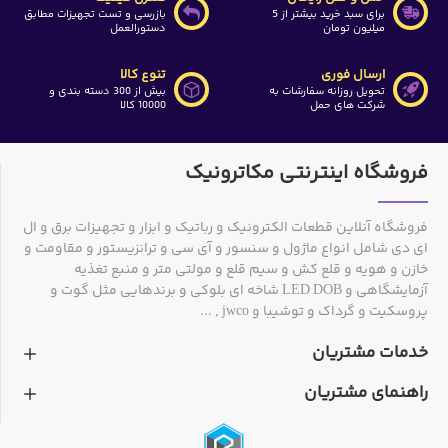
برای سبد خرید بیشتر از 5
بازرسی و تست تجهیزات مطابق
میلیون تومان
دستورالعمل
ارسال فوری
تنوع کالا
تحویل روزانه سفارشات به
بیش از 300 دسته بندی و
شرکت های حمل
10000 کالا
فروشگاه اینترنتی مکاترونیک
فروشگاه آنلاین قطعات الکترونیک و رباتیک و ابزار و تجهیزات برق و ال
ای دی شامل انواع ماژول و سنسور و آی سی و ترانزیستور و مقاومت و
خازن و هویه و قلع کش و سیم قلع و مولتی متر و منبع تغذیه
آزمایشگاهی و LED DOB شاخه ای بلوکی و برندهایی مثل گوت و
پروسکیت و گرداک و توشیبا و jwco , ...
خدمات مشتریان
راهنمای مشتریان