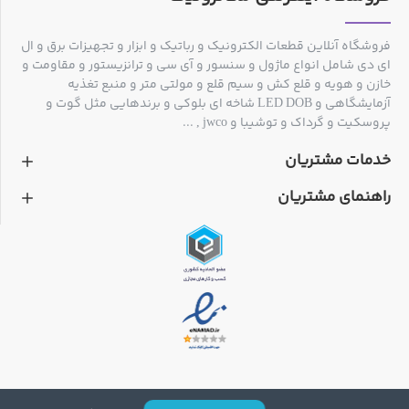
فروشگاه آنلاین قطعات الکترونیک و رباتیک و ابزار و تجهیزات برق و ال
ای دی شامل انواع ماژول و سنسور و آی سی و ترانزیستور و مقاومت و
خازن و هویه و قلع کش و سیم قلع و مولتی متر و منبع تغذیه
آزمایشگاهی و LED DOB شاخه ای بلوکی و برندهایی مثل گوت و
پروسکیت و گرداک و توشیبا و jwco , ...
خدمات مشتریان
راهنمای مشتریان