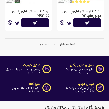
برد کنترلر موتورهای پله ای و
برد کنترلر موتورهای پله ای
موتورهای DC
NSC109
شما به پایان لیست رسیده اید.
حمل و نقل رایگان
کنترل کیفیت
برای سبد خرید بیشتر از 5
بازرسی و تست تجهیزات مطابق
میلیون تومان
دستورالعمل
ارسال فوری
تنوع کالا
تحویل روزانه سفارشات به
بیش از 300 دسته بندی و
شرکت های حمل
10000 کالا
فروشگاه اینترنتی مکاترونیک