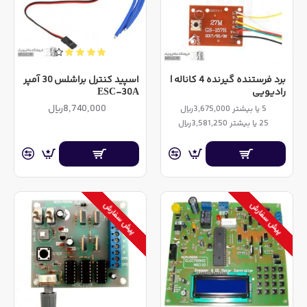
برد فرستنده گیرنده 4 کاناله |
اسپید کنترل براشلس 30 آمپر
رادیویی
ESC-30A
8,740,000ریال
5 یا بیشتر 3,675,000ریال
25 یا بیشتر 3,581,250ریال
پیش سفارش
پیش سفارش