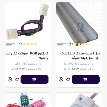
ریل | هیت سینک LED شاخه
کانکتور RGB | سوکت قفل شو
ای - دو ردیفه سبک
با سیم
10 یا بیشتر 1,142,400ریال
10 یا بیشتر 591,360ریال
50 یا بیشتر 1,118,600ریال
50 یا بیشتر 579,040ریال