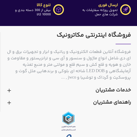
ارسال فوری
تنوع کالا
تحویل روزانه سفارشات به
بیش از 300 دسته بندی و
شرکت های حمل
10000 کالا
فروشگاه اینترنتی مکاترونیک
فروشگاه آنلاین قطعات الکترونیک و رباتیک و ابزار و تجهیزات برق و ال
ای دی شامل انواع ماژول و سنسور و آی سی و ترانزیستور و مقاومت و
خازن و هویه و قلع کش و سیم قلع و مولتی متر و منبع تغذیه
آزمایشگاهی و LED DOB شاخه ای بلوکی و برندهایی مثل گوت و
پروسکیت و گرداک و توشیبا و jwco , ...
خدمات مشتریان
راهنمای مشتریان