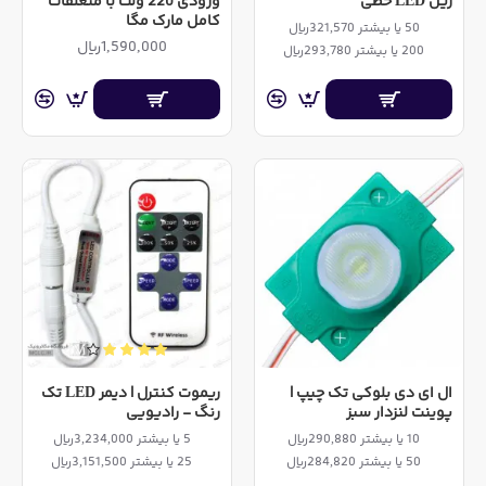
ریل LED خطی
ورودی 220 ولت با متعلقات
کامل مارک مگا
50 یا بیشتر 321,570ریال
1,590,000ریال
200 یا بیشتر 293,780ریال
ال ای دی بلوکی تک چیپ |
ریموت کنترل | دیمر LED تک
پوینت لنزدار سبز
رنگ - رادیویی
10 یا بیشتر 290,880ریال
5 یا بیشتر 3,234,000ریال
50 یا بیشتر 284,820ریال
25 یا بیشتر 3,151,500ریال