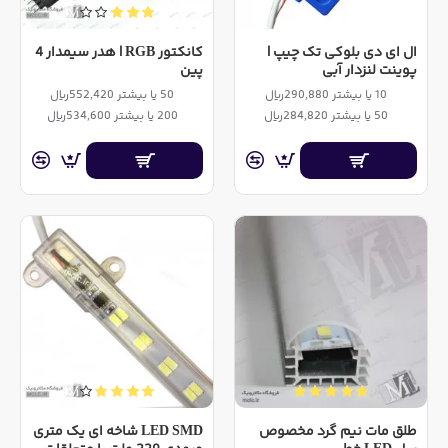
ال ای دی بلوکی تک چیپ |
کانکتور RGB | هدر سیمدار 4
پوینت لنزدار آبی
پین
10 یا بیشتر 290,880ریال
50 یا بیشتر 552,420ریال
50 یا بیشتر 284,820ریال
200 یا بیشتر 534,600ریال
طلق مات نیم گرد مخصوص
LED SMD شاخه ای یک متری