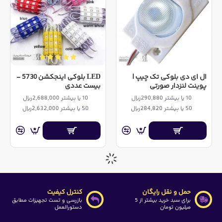
ال ای دی بلوکی تک چیپ |
LED بلوکی اینجکشن 5730 -
پوینت لنزدار صورتی
بیست عددی
10 یا بیشتر 290,880ریال
10 یا بیشتر 2,688,000ریال
50 یا بیشتر 284,820ریال
50 یا بیشتر 2,632,000ریال
حمل و نقل رایگان
کنترل کیفیت
برای سبد خرید بیشتر از 5
بازرسی و تست تجهیزات مطابق
میلیون تومان
دستورالعمل