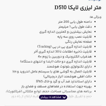
متر لیزری لایکا D510
ویژگی ها:
دامنه طول یابی 200 متر
دقت طول یابی 1 میلیمتر
نمایش بیشترین و کمترین اندازه گیری
قابلیت نصب روی سه پایه
صفحه نمایش رنگی
قابلیت اندازه گیری پی در پی (Tracking)
قابلیت ذخیره اطلاعات تا 30 اندازه گیری آخر
هدفیاب الکترونیک و دوربین با زوم *4
قابلیت اندازه گیری دو حالت (ابتدا و انتهای دستگاه)
دارای تکنولوژی بلوتوث هوشمند
قابلیت اتصال به گوشی های با سیستم عامل اندروید و ios
حالت افقی هوشمند (تراز دیجیتالی)
دارای استاندارد ضد آب و گرد و خاک IP65
بهینه جهت استفاده در فضاهای مسقف و فضای باز
برنامه های محاسباتی مساحت، حجم، توابع مثلثاتی (فیثاغورث)،
جمع و تفریق طول، اندازه گیری غیرمستقیم ارتفاع از راه دور
اندازه گیری ذوزنقه ، اندازه گیری پروفیل ارتفاعی