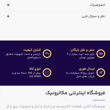
دارای سنسور تیلت (زاویه سنج 360 درجه) با دقت 0.1 درجه جهت
خصوصیات
اندازه گیری زاویه قائم (زاویه شیب)
نظر و سوال فنی
حمل و نقل رایگان
کنترل کیفیت
برای سبد خرید بیشتر از 5
بازرسی و تست تجهیزات مطابق
میلیون تومان
دستورالعمل
ارسال فوری
تنوع کالا
تحویل روزانه سفارشات به
بیش از 300 دسته بندی و
شرکت های حمل
10000 کالا
فروشگاه اینترنتی مکاترونیک
فروشگاه آنلاین قطعات الکترونیک و رباتیک و ابزار و تجهیزات برق و ال