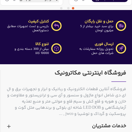
حمل و نقل رایگان
کنترل کیفیت
برای سبد خرید بیشتر از 5
بازرسی و تست تجهیزات مطابق
میلیون تومان
دستورالعمل
ارسال فوری
تنوع کالا
تحویل روزانه سفارشات به
بیش از 300 دسته بندی و
شرکت های حمل
10000 کالا
فروشگاه اینترنتی مکاترونیک
فروشگاه آنلاین قطعات الکترونیک و رباتیک و ابزار و تجهیزات برق و ال
ای دی شامل انواع ماژول و سنسور و آی سی و ترانزیستور و مقاومت و
خازن و هویه و قلع کش و سیم قلع و مولتی متر و منبع تغذیه
آزمایشگاهی و LED DOB شاخه ای بلوکی و برندهایی مثل گوت و
پروسکیت و گرداک و توشیبا و jwco , ...
خدمات مشتریان