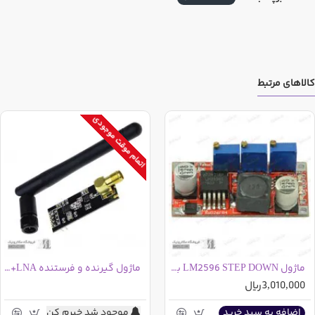
کالاهای مرتبط
اتمام موقت موجودی
ماژول LM2596 STEP DOWN با قابليت تنظيم جريان و ولتاژ
ماژول گیرنده و فرستنده NRF24L01+PA+LNA
3,010,000ریال
موجود شد خبرم کن
اضافه به سبد خرید