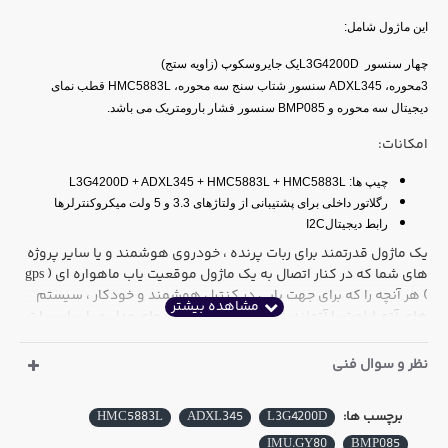
این ماژول شامل:
چهار سنسور
L3G4200D
یک جايروسکوپ (زاویه ستج)
3محوره،
ADXL345
سنسور شتاب سنج سه محوره،
HMC5883L
قطب نمای
دیجیتال سه محوره و
BMP085
سنسور فشار بارومتریک می باشد.
امکانات:
چیپ ها:
L3G4200D + ADXL345 + HMC5883L + HMC5883L
رگلاتور داخلی برای پشتیبانی از ولتاژهای 3.3 و 5 ولت میکروکنترلرها
رابط دیجیتال
I2C
یک ماژول قدرتمند برای ربات پرنده ، خودروی هوشمند و یا سایر پروژه
های شما که در کنار اتصال به یک ماژول موقعیت یاب ماهواره ای ( gps
) هر آنچه را که برای جهت یابی در کنترل هوشمند و خودکار ، سیستم
های آتوپایلوت یا آتولندینگ ، ساخت یک هواپیمای مدل و یا سایر ربات
های پرنده بدون سرنشین خودکار نیاز دارید در اختیار شما قرار می
دهد. با استفاده از داده های قطب نمای دیجیتال ، می توانید جهت
نظر و سوال فنی
های جغرافیایی را معین نمایید ، با استفاده از شتاب سنج میزان سرعت
و شتاب را اندازه گیری کنید ، سنسور زاویه سنج روی برد ، زاویه را در سه
برچسب ها:
L3G4200D
ADXL345
HMC5883L
محور مشخص می نمایند و در نهایت فشارسنج نصب شده بر روی برد در
اصل می تواند به صورت یک ارتفاع سنج عمل نموده و میزان ارتفاع را به
IMU.GY80
BMP085