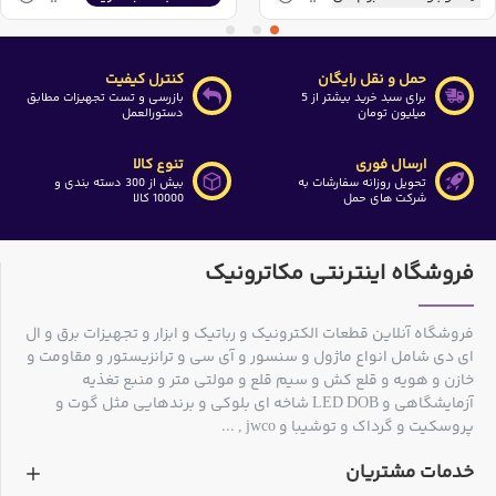
حمل و نقل رایگان
کنترل کیفیت
برای سبد خرید بیشتر از 5
بازرسی و تست تجهیزات مطابق
میلیون تومان
دستورالعمل
ارسال فوری
تنوع کالا
تحویل روزانه سفارشات به
بیش از 300 دسته بندی و
شرکت های حمل
10000 کالا
فروشگاه اینترنتی مکاترونیک
فروشگاه آنلاین قطعات الکترونیک و رباتیک و ابزار و تجهیزات برق و ال
ای دی شامل انواع ماژول و سنسور و آی سی و ترانزیستور و مقاومت و
خازن و هویه و قلع کش و سیم قلع و مولتی متر و منبع تغذیه
آزمایشگاهی و LED DOB شاخه ای بلوکی و برندهایی مثل گوت و
پروسکیت و گرداک و توشیبا و jwco , ...
خدمات مشتریان