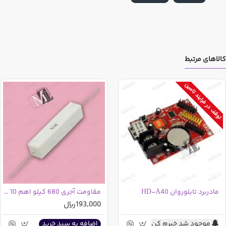
شما اعلام کند. مصرف کم ، قیمت مناسب و رابط دیجیتال i2c این برد
برای اتصال به برد آردوینو و یا سایر میکروکنترل ها از سایر ویژگی های
این ماژول می باشند.
کالاهای مرتبط
توقف در فرایند تامین
مادربرد تابلوروان HD-A40
مقاومت آجری 680 کیلو اهم 10 وات 5% | 680K
193,000ریال
موجود شد خبرم کن
اضافه به سبد خرید