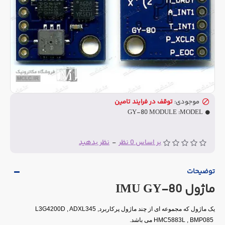
موجودی:
توقف در فرایند تامین
GY-80 MODULE
MODEL:
بر اساس 0 نظر
-
نظر بدهید
توضیحات
ماژول IMU GY-80
یک ماژول
که مجموعه ای از چند ماژول پرکاربرد
L3G4200D , ADXL345 ,
HMC5883L , BMP085
می باشد
.