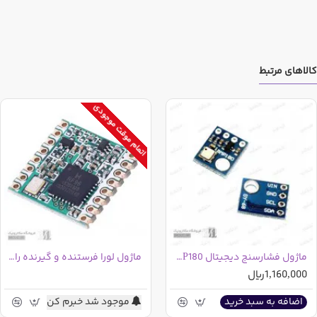
ارتباط از طریق
I2C
با حداکثر سرعت 400
KHz
کالاهای مرتبط
اتمام موقت موجودی
ماژول فشارسنج دیجیتال BMP180
ماژول لورا فرستنده و گیرنده رادیویی برد بالا RFM95W 915MHz
1,160,000ریال
موجود شد خبرم کن
اضافه به سبد خرید