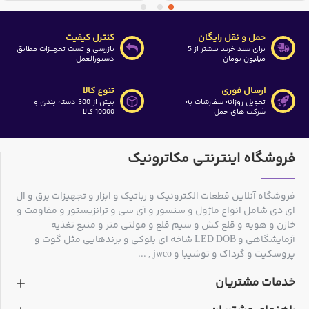
حمل و نقل رایگان
کنترل کیفیت
برای سبد خرید بیشتر از 5
بازرسی و تست تجهیزات مطابق
میلیون تومان
دستورالعمل
ارسال فوری
تنوع کالا
تحویل روزانه سفارشات به
بیش از 300 دسته بندی و
شرکت های حمل
10000 کالا
فروشگاه اینترنتی مکاترونیک
فروشگاه آنلاین قطعات الکترونیک و رباتیک و ابزار و تجهیزات برق و ال
ای دی شامل انواع ماژول و سنسور و آی سی و ترانزیستور و مقاومت و
خازن و هویه و قلع کش و سیم قلع و مولتی متر و منبع تغذیه
آزمایشگاهی و LED DOB شاخه ای بلوکی و برندهایی مثل گوت و
پروسکیت و گرداک و توشیبا و jwco , ...
خدمات مشتریان