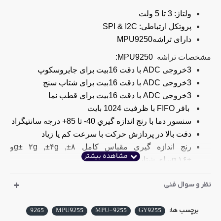
ولتاژ: 3 تا 5 ولت
پروتکل ارتباطی:
SPI & I2C
دارای تراشه
MPU9250
مشخصات تراشه
MPU9250:
3
خروجی
ADC
با دقت 16بیت برای جایروسکوپ
3
خروجی
ADC
با دقت 16بیت برای شتاب سنج
3
خروجی
ADC
با دقت 16بیت برای قطب نما
بافر
FIFO
با ظرفيت 1024 بايت
سنسور دما با رنج اندازه گيري 40- تا 85+ درجه سانتيگراد
دقت بالا در پردازش حرکت با سرعت کم یا زیاد
رنج اندازه گیری مقیاس کامل ۸
g ,±
۴
g ,±
۲
g±
و
±۱۶
g
برای شتاب سنج
رنج اندازه گیری مقیاس کامل ۲۵۰±
نظر و سوال فنی
,۵۰۰±,۱۰۰۰±و۲۰۰۰±
sec/°
برای جایروسکوپ
رنج اندازه گیری مقیاس کامل 4800
ut±
برای قطب نما
برچسب ها:
GY9255
MPU-9255
MPU9255
9265
ارتباط از طریق
SPI
با حداکثر سرعت 1
MHz