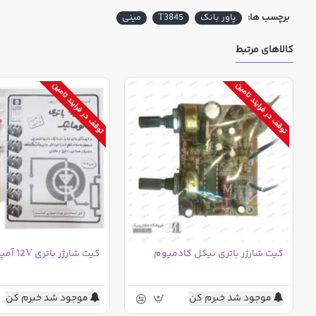
فلاشر LED آبی: دشارژ باتری (این ال ای دی در
برچسب ها:
پاور بانک
T3845
مینی
جدید مونتاژ نگردیده است
کالاهای مرتبط
طول 20 میلی متر
عرض 18 میلی متر
توقف در فرایند تامین
توقف در فرایند تامین
خدمات پس از فروش:
این کالا خدمات پس از فروش و امکان مرجوعی ندارد و با توجه
مستحضر باشید سازنده کالا شرایط تعمیر و خدمات پس از فرو
ارائه نماید.
کیت شارژر باتری نیکل کادمیوم
کیت شارژر باتری 12V آمپر بالا
همچنین در صورتی که قصد خرید عمده از این کالا را دارید پیشنها
سپس اقدام به خرید عمده نمایید.
موجود شد خبرم کن
موجود شد خبرم کن
در صورت انتخاب گزینه تست: کالا پیش از ارسال توسط فروشگ