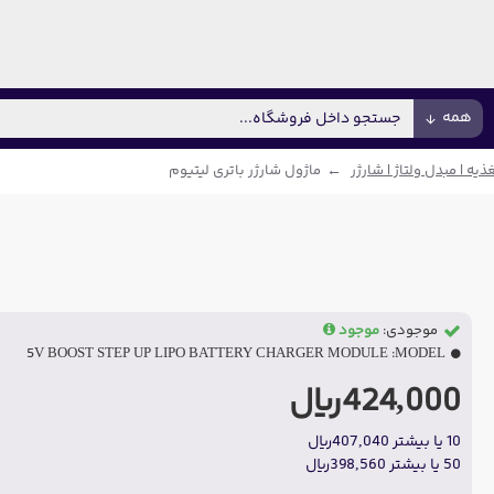
همه
ذیه | مبدل ولتاژ | شارژر
ماژول شارژر باتری لیتیوم
موجودی:
موجود
5V BOOST STEP UP LIPO BATTERY CHARGER MODULE
MODEL:
424,000ریال
10 یا بیشتر 407,040ریال
50 یا بیشتر 398,560ریال