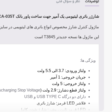
توضیحات
نظر و سوال فنی
شارژر باتری لیتیومی یک آمپر جهت ساخت پاور بانک T6845 / CA-035T
ماژول کنترل شارژ مخصوص انواع باتری های لیتویمی در سا
این ماژول ها نسخه جدیدتر T3845 است
ویژگی ها:
ولتاژ ورودی: 3.7 الی 5.5 ولت
جریان خروجی: 1 آمپر
ولتاژ خروجی: 5 ولت
ولتاژ قطع دشارژ: 2.9 ولت (
charging Stop Voltage)
دارای دو درگاه USB TYPE C و USB
فلاشر LED قرمز: شارژ باتری
LED قرمز ثابت روشن: شارژ شدن کامل