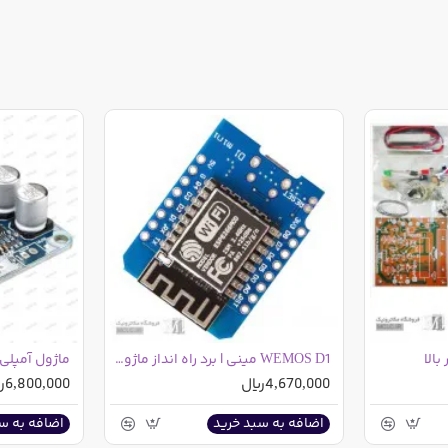
 ماژول های
 به پلمپ نبودن آن، مهلت بازگشت ندارد.
ش ارائه نداده است و بنابراین فروشگاه نیز نمیتواند در این خصوص
WEMOS D1 مینی | برد راه انداز ماژول وای فای ESP8266MOD D1
د میگردد تعدادی نمونه خریداری و کیفیت آنرا با توجه به نیاز خود بررس
4,670,000ریال
6,800,000ریال
اضافه به سبد خرید
اضافه به س
اه تست اولیه میگردد، یعنی صرفا ولتاژ ورودی اعمال شده و خروجی