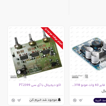
اتمام موقت موجودی
 سرویس خاصی
ماژول آمپلی فایر 60 وات مونو TPA3118
اکو دیجیتال با آی سی PT2399
ی نمایید و
موجود شد خبرم کن
بد خرید
 آن کنترل