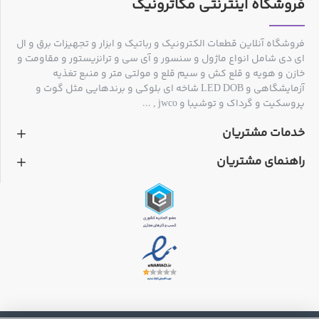
فروشگاه اینترنتی مکاترونیک
experience in using the CW2200 pen applicators should be
able to produce consistent
فروشگاه آنلاین قطعات الکترونیک و رباتیک و ابزار و تجهیزات برق و ال
traces that will be narrower than the dimensions cited. If
ای دی شامل انواع ماژول و سنسور و آی سی و ترانزیستور و مقاومت و
even narrower trace widths
خازن و هویه و قلع کش و سیم قلع و مولتی متر و منبع تغذیه
are required, the ink can be applied using a fine artist’s
آزمایشگاهی و LED DOB شاخه ای بلوکی و برندهایی مثل گوت و
brush or pen. A stencil can also
پروسکیت و گرداک و توشیبا و jwco , ...
be prepared to facilitate the drawing of fine pitch traces. The
خدمات مشتریان
CW2200 Conductive Ink
راهنمای مشتریان
is also available in bulk form in a 100 gram bottle for large-
volume brush or pen
applications.
Shelf-Life and Clogging
The unopened CW2200 Conductive Ink Pens have a shelf-
life of 18 months from its
date of manufacture. The four-digit manufacturing date code
appears on a sticker