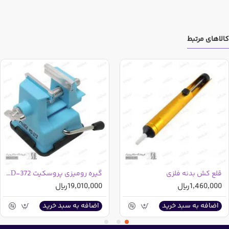
کالاهای مرتبط
قلع کش بدنه فلزی
گیره رومیزی پروسکیت PD-372 تایوانی
1,460,000ریال
19,010,000ریال
اضافه به سبد خرید
اضافه به سبد خرید