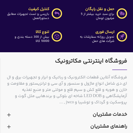
حمل و نقل رایگان
کنترل کیفیت
برای سبد خرید بیشتر از 5
بازرسی و تست تجهیزات مطابق
میلیون تومان
دستورالعمل
ارسال فوری
تنوع کالا
تحویل روزانه سفارشات به
بیش از 300 دسته بندی و
شرکت های حمل
10000 کالا
فروشگاه اینترنتی مکاترونیک
فروشگاه آنلاین قطعات الکترونیک و رباتیک و ابزار و تجهیزات برق و ال
ای دی شامل انواع ماژول و سنسور و آی سی و ترانزیستور و مقاومت و
خازن و هویه و قلع کش و سیم قلع و مولتی متر و منبع تغذیه
آزمایشگاهی و LED DOB شاخه ای بلوکی و برندهایی مثل گوت و
پروسکیت و گرداک و توشیبا و jwco , ...
خدمات مشتریان
راهنمای مشتریان