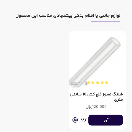
قابلیت اجرا
GS-20N
GS-100N
لوازم جانبی یا اقلام یدکی پیشنهادی مناسب این محصول
شلنگ نسوز قلع کش 10 سانتی
متری
120,000ریال