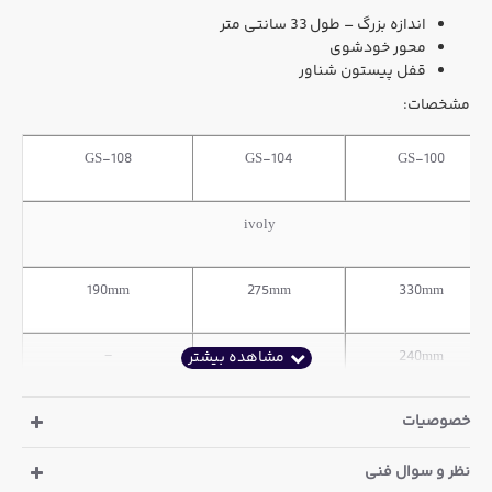
اندازه بزرگ – طول 33 سانتی متر
محور خودشوی
قفل پیستون شناور
مشخصات:
GS-108
GS-104
GS-100
ivoly
190mm
275mm
330mm
−
205mm
240mm
خصوصیات
25g
65g
89g
نظر و سوال فنی
ø14mm
ø19mm
ø23mm