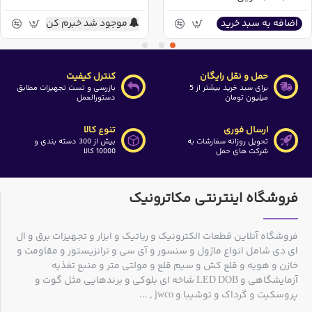
موجود شد خبرم کن
اضافه به سبد خرید
حمل و نقل رایگان
کنترل کیفیت
برای سبد خرید بیشتر از 5
بازرسی و تست تجهیزات مطابق
میلیون تومان
دستورالعمل
ارسال فوری
تنوع کالا
تحویل روزانه سفارشات به
بیش از 300 دسته بندی و
شرکت های حمل
10000 کالا
فروشگاه اینترنتی مکاترونیک
فروشگاه آنلاین قطعات الکترونیک و رباتیک و ابزار و تجهیزات برق و ال
ای دی شامل انواع ماژول و سنسور و آی سی و ترانزیستور و مقاومت و
خازن و هویه و قلع کش و سیم قلع و مولتی متر و منبع تغذیه
آزمایشگاهی و LED DOB شاخه ای بلوکی و برندهایی مثل گوت و
پروسکیت و گرداک و توشیبا و jwco , ...