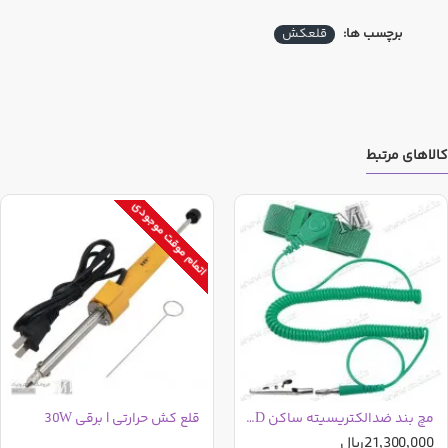
برچسب ها:
قلعکش
GS-108N
GS-100N
کالاهای مرتبط
اتمام موقت موجودی
مچ بند ضدالکتریسیته ساکن ESD - پروسکیت مدل 8PK-611D تایوانی
قلع کش حرارتی | برقی 30W
21,300,000ریال