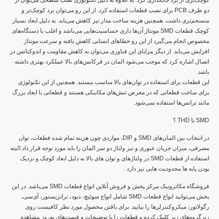
دو طرف PCB برای نصب قطعات استفاده کرد. از این رو می‌توان برد کوچک‌تر و
منسجم‌تری داشت. همچنین هزینه ساخت مدار نیز کاهش می‌یابد. به دلیل ابعاد بسیار
کوچک قطعات SMD مونتاژ آن‌ها داری حساسیت‌هایی می‌باشد و اغلب با دستگاه‌های
مخصوص انجام می‌گیرد از این رو خطاهای انسانی کاهش یافته و سرعت مونتاژ
افزایش می‌یابد. از دیگر مزایای این فناوری می‌توان به کاهش مقاومت و اندوکتانس در
اتصال اشاره کرد که موجب می‌شود المان در فرکانس‌های بالا عملکرد بهتری داشته
باشد.
این قطعات برای استفاده در توان‌های بالا مناسب نیستند. همچنین از این تکنولوژی
برای ساخت قطعاتی که در معرض تنش‌های مکانیکی هستند و قطعاتی با ابعاد بزرگ
مانند ترانس‌ها استفاده نمی‌شود.
SMD یا THD ؟
در انتخاب بین المان‌های SMD و DIP، مواردی چون هزینه تمام‌ شده قطعات، توان
مصرفی، میزان جریان عبوری و نیز ولتاژ دو سر المان را باید مورد توجه قرار داد.البته
استفاده از قطعات SMD در ولتاژهای و توان های بالا به دلیل ابعاد کوچک و نزدیک
بودن پایه ها محدودیت هایی نیز دارد .
فروشگاه مکاترونیک مرکز پخش و فروش آنلاین انواع قطعات SMD می‌باشد. در این
بخش می‌توانید انواع قطعات SMD شامل انواع سوئیچ‌، دیود، ترانزیستور، آی‌سی،
رگولاتور، میکروکنترلرها را بیابید. برای یافتن محصول مورد نظر کافیست روی
زیرگروه‌های زیر کلیک کرده و قطعات را با توضیحات و قیمت‌های به‌روز مشاهده