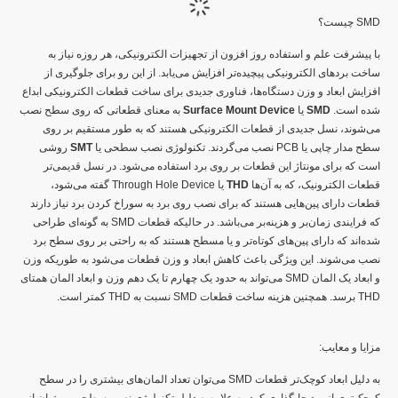
SMD چیست؟
با پیشرفت علم و استفاده روز افزون از تجهیزات الکترونیکی، هر روزه نیاز به
ساخت بردهای الکترونیکی پیچیده‌تر افزایش می‌یابد. از این رو برای جلوگیری از
افزایش ابعاد و وزن دستگاه‌ها، فناوری جدیدی برای ساخت قطعات الکترونیکی ابداع
شده است.
SMD
یا
Surface Mount Device
به معنای قطعاتی که روی سطح نصب
می‌شوند، نسل جدیدی از قطعات الکترونیکی هستند که به طور مستقیم بر روی
سطح مدار چاپی یا PCB نصب می‌گردند. تکنولوژی نصب سطحی یا
SMT
روشی‌
است که برای مونتاژ این قطعات بر روی برد استفاده می‌شود. در نسل قدیمی‌‌تر
قطعات الکترونیک، که به آن‌ها
THD
یا Through Hole Device گفته می‌شود،
قطعات دارای پین‌هایی هستند که برای نصب روی برد به سوراخ کردن برد نیاز دارند
که فرایندی زمان‌بر و هزینه‌بر می‌باشد. در حالیکه قطعات SMD به گونه‌ای طراحی
شده‌اند که دارای پین‌های کوتاه‌تر و یا مسطح هستند که به راحتی بر روی سطح برد
نصب می‌شوند. این ویژگی باعث کاهش ابعاد و وزن قطعات می‌شود به طوریکه وزن
و ابعاد یک المان SMD می‌تواند به حدود یک چهارم تا یک دهم وزن و ابعاد المان همتای
THD برسد. همچنین هزینه ساخت قطعات SMD نسبت به THD کمتر است.
مزایا و معایب:
به دلیل ابعاد کوچک‌تر قطعات SMD می‌توان تعداد المان‌های بیشتری را در سطح
کوچک‌تری از برد جایگذاری کرد. به علاوه به دلیل تکنولوژی نصب سطحی می‌توان از