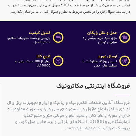
نمایید. در صورتی‌که پیش از خرید قطعات SMD سوال فنی دارید می‌توانید با عضویت
در سایت، سوال خود را در بخش مربوط به نظر و سوال فنی با ما در میان بگذارید.
حمل و نقل رایگان
کنترل کیفیت
برای سبد خرید بیشتر از 5
بازرسی و تست تجهیزات مطابق
میلیون تومان
دستورالعمل
ارسال فوری
تنوع کالا
تحویل روزانه سفارشات به
بیش از 300 دسته بندی و
شرکت های حمل
10000 کالا
فروشگاه اینترنتی مکاترونیک
فروشگاه آنلاین قطعات الکترونیک و رباتیک و ابزار و تجهیزات برق و ال
ای دی شامل انواع ماژول و سنسور و آی سی و ترانزیستور و مقاومت و
خازن و هویه و قلع کش و سیم قلع و مولتی متر و منبع تغذیه
آزمایشگاهی و LED DOB شاخه ای بلوکی و برندهایی مثل گوت و
پروسکیت و گرداک و توشیبا و jwco , ...