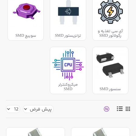
آی سی تغذیه و
رگولاتور SMD
ترانزیستور SMD
سوییچ SMD
میکروکنترلر
سنسور SMD
SMD