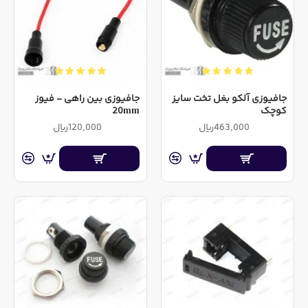
جافیوزی آلکو بغل تخت سایز
جافیوزی بین راهی - فیوز
کوچک
20mm
463,000ریال
120,000ریال
فیوز شیشه ای کوچک 20 آمپر 250V 1A