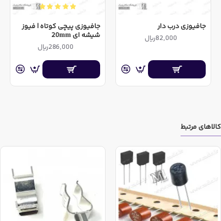
جافیوزی درب دار
جافیوزی پیچی کوتاه | فیوز
شیشه ای 20mm
82,000ریال
286,000ریال
کارتـریج فیوز شیشه‌ای
کالاهای مرتبط