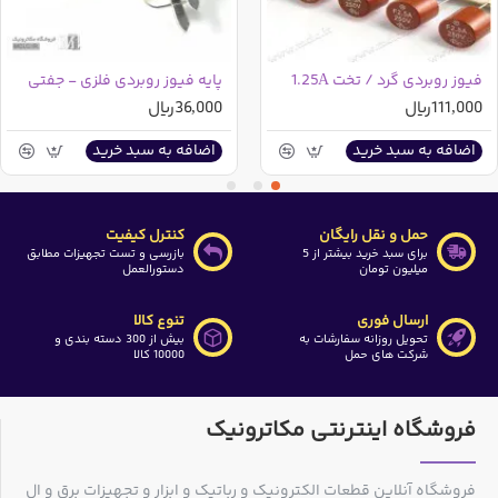
فیوز روبردی گرد / تخت 1.25A
پایه فیوز روبردی فلزی - جفتی
111,000ریال
36,000ریال
اضافه به سبد خرید
اضافه به سبد خرید
حمل و نقل رایگان
کنترل کیفیت
برای سبد خرید بیشتر از 5
بازرسی و تست تجهیزات مطابق
میلیون تومان
دستورالعمل
ارسال فوری
تنوع کالا
تحویل روزانه سفارشات به
بیش از 300 دسته بندی و
شرکت های حمل
10000 کالا
فروشگاه اینترنتی مکاترونیک
فروشگاه آنلاین قطعات الکترونیک و رباتیک و ابزار و تجهیزات برق و ال