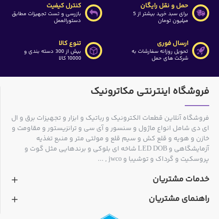
حمل و نقل رایگان
کنترل کیفیت
برای سبد خرید بیشتر از 5
بازرسی و تست تجهیزات مطابق
میلیون تومان
دستورالعمل
ارسال فوری
تنوع کالا
تحویل روزانه سفارشات به
بیش از 300 دسته بندی و
شرکت های حمل
10000 کالا
فروشگاه اینترنتی مکاترونیک
فروشگاه آنلاین قطعات الکترونیک و رباتیک و ابزار و تجهیزات برق و ال
ای دی شامل انواع ماژول و سنسور و آی سی و ترانزیستور و مقاومت و
خازن و هویه و قلع کش و سیم قلع و مولتی متر و منبع تغذیه
آزمایشگاهی و LED DOB شاخه ای بلوکی و برندهایی مثل گوت و
پروسکیت و گرداک و توشیبا و jwco , ...
خدمات مشتریان
راهنمای مشتریان