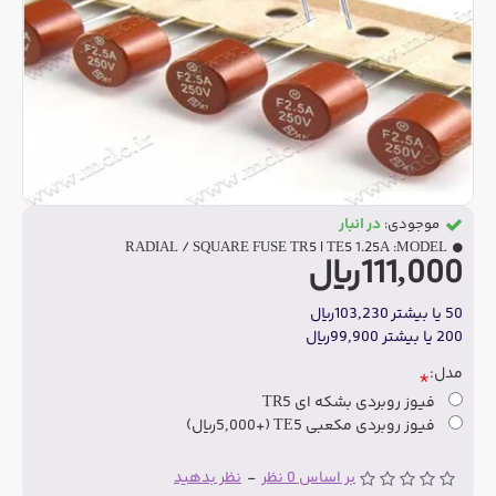
موجودی:
در انبار
RADIAL / SQUARE FUSE TR5 | TE5 1.25A
MODEL:
111,000ریال
50 یا بیشتر 103,230ریال
200 یا بیشتر 99,900ریال
مدل:
فیوز روبردی بشکه ای TR5
فیوز روبردی مکعبی TE5
(+5,000ریال)
بر اساس 0 نظر
-
نظر بدهید