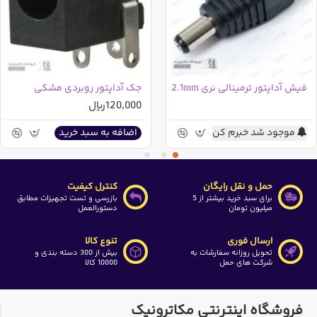
فیش آداپتور ترمینالی نری 2.1mm
جک آداپتور روبردی مشکی
120,000ریال
موجود شد خبرم کن
اضافه به سبد خرید
حمل و نقل رایگان
کنترل کیفیت
برای سبد خرید بیشتر از 5
بازرسی و تست تجهیزات مطابق
میلیون تومان
دستورالعمل
ارسال فوری
تنوع کالا
تحویل روزانه سفارشات به
بیش از 300 دسته بندی و
شرکت های حمل
10000 کالا
فروشگاه اینترنتی مکاترونیک