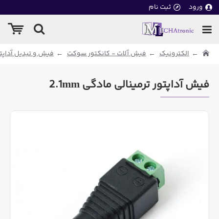
ورود
ثبت نام
الکترونیک
فیش آلات - کانکتور سوکت
فیش و تبدیل آداپتور 
فیش آداپتور ترمینالی مادگی 2.1mm