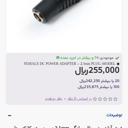
موجودی:
74 و بیشتر در خرید عمده
FEMALE DC POWER ADAPTER - 2.1mm PLUG
MODEL:
255,000ریال
20 یا بیشتر 242,250ریال
100 یا بیشتر 235,875ریال
بر اساس 0 نظر
-
نظر بدهید
توضیحات