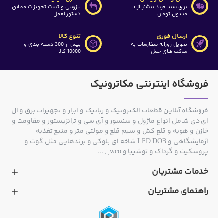
برای سبد خرید بیشتر از 5
بازرسی و تست تجهیزات مطابق
میلیون تومان
دستورالعمل
ارسال فوری
تنوع کالا
تحویل روزانه سفارشات به
بیش از 300 دسته بندی و
شرکت های حمل
10000 کالا
فروشگاه اینترنتی مکاترونیک
فروشگاه آنلاین قطعات الکترونیک و رباتیک و ابزار و تجهیزات برق و ال
ای دی شامل انواع ماژول و سنسور و آی سی و ترانزیستور و مقاومت و
خازن و هویه و قلع کش و سیم قلع و مولتی متر و منبع تغذیه
آزمایشگاهی و LED DOB شاخه ای بلوکی و برندهایی مثل گوت و
پروسکیت و گرداک و توشیبا و jwco , ...
خدمات مشتریان
راهنمای مشتریان