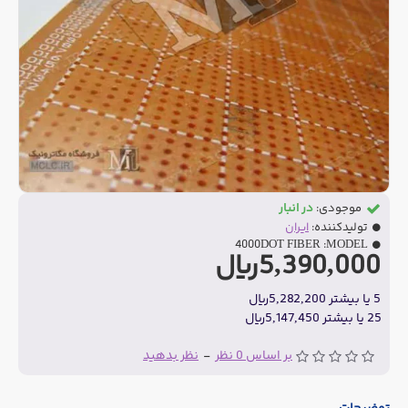
موجودی:
در انبار
تولیدکننده:
ایران
4000DOT FIBER
MODEL:
5,390,000ریال
5 یا بیشتر 5,282,200ریال
25 یا بیشتر 5,147,450ریال
بر اساس 0 نظر
-
نظر بدهید