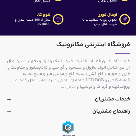
میلیون تومان
دستورالعمل
ارسال فوری
تنوع کالا
تحویل روزانه سفارشات به
بیش از 300 دسته بندی و
شرکت های حمل
10000 کالا
فروشگاه اینترنتی مکاترونیک
فروشگاه آنلاین قطعات الکترونیک و رباتیک و ابزار و تجهیزات برق و ال
ای دی شامل انواع ماژول و سنسور و آی سی و ترانزیستور و مقاومت و
خازن و هویه و قلع کش و سیم قلع و مولتی متر و منبع تغذیه
آزمایشگاهی و LED DOB شاخه ای بلوکی و برندهایی مثل گوت و
پروسکیت و گرداک و توشیبا و jwco , ...
خدمات مشتریان
راهنمای مشتریان