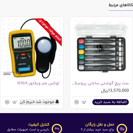
کالاهای مرتبط
اتمام موقت موجودی
ست پیچ گوشتی ساعتی پروسکیت 8PK-2061 تایوانی
لوکس متر ویکتور 1010A
13,570,000ریال
موجود شد خبرم کن
اضافه به سبد خرید
حمل و نقل رایگان
کنترل کیفیت
برای سبد خرید بیشتر از 5
بازرسی و تست تجهیزات مطابق