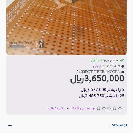
موجودی:
در انبار
تولیدکننده:
ایران
2600DOT FIBER
MODEL:
3,650,000ریال
5 یا بیشتر 3,577,000ریال
25 یا بیشتر 3,485,750ریال
بر اساس 0 نظر
-
نظر بدهید
توضیحات