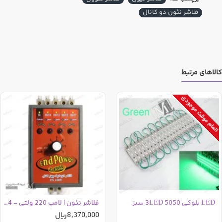
فلاشر نئون دو کانال
کالاهای مرتبط
اتمام موقت موجودی
LED بلوکی 5050 3LED سبز
فلاشر نئون | لامپ 220 ولتی - 4 کانال
8,370,000ریال