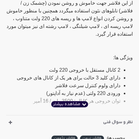
از این فلاشر جهت خاموش و روشن نمودن (چشمک زن /
فلاشر) تابلوهای نئون استفاده میگردد همچنین با منظور خاموش
و روشن کردن انواع لامپ ها و ریسه های 220 ولت متناوب ،
لامپ ریسه ای ، لامپ شیلنگی ، لامپ رشته ای نیز میتوان مورد
استفاده قرار گیرد.
ویژگی ها:
2 کانال مستقل با خروجی 220 ولت
دارای کلید 3 حالت برای هر یک از کانال های خروجی
دارای ولوم کنترل سرعت فلاشر
ورودی 220 ولتی (عدم نیاز به آداپتور)
توان خروجی هر کانال : 3500 وات / 16 آمپر
نظر و سوال فنی
برچسب ها:
فلاشر نیون
فلاشر نئوون