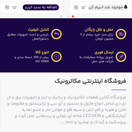
موجود شد خبرم کن
اضافه به سبد خرید
حمل و نقل رایگان
کنترل کیفیت
برای سبد خرید بیشتر از 5
بازرسی و تست تجهیزات مطابق
میلیون تومان
دستورالعمل
ارسال فوری
تنوع کالا
تحویل روزانه سفارشات به
بیش از 300 دسته بندی و
شرکت های حمل
10000 کالا
فروشگاه اینترنتی مکاترونیک
فروشگاه آنلاین قطعات الکترونیک و رباتیک و ابزار و تجهیزات برق و ال
ای دی شامل انواع ماژول و سنسور و آی سی و ترانزیستور و مقاومت و
خازن و هویه و قلع کش و سیم قلع و مولتی متر و منبع تغذیه
آزمایشگاهی و LED DOB شاخه ای بلوکی و برندهایی مثل گوت و
پروسکیت و گرداک و توشیبا و jwco , ...