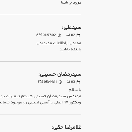
درود بر شما
سیدعلی:
02
اس‍
01:57:02 AM
ممنون ازاطلاعات مفیدتون
پاینده باشید
سیدرمضان حسینی:
03
آذ
05:44:11 PM
با سلام
ویکتور ۹۷ اصلی و آیسی لحیمی رو موجود فرمایید تا سریعا اقدام به خرید نمایم. با سپاس
غلامرضا حقی: