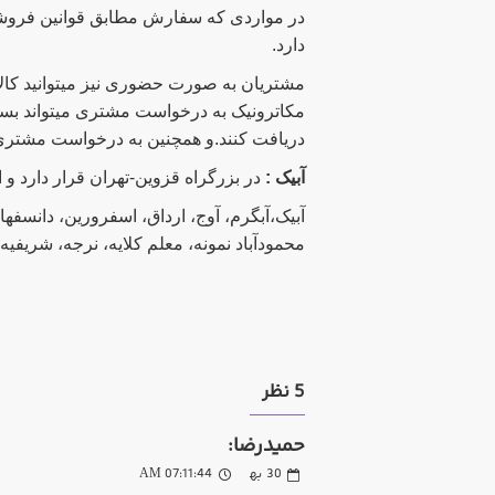
در مواردی که سفارش مطابق قوانین فروشگ
دارد.
مشتریان به صورت حضوری نیز میتوانید کالا
مکاترونیک به درخواست مشتری میتواند بسته 
دریافت کنند.و همچنین به درخواست مشتر
آبیک :
در بزرگراه قزوین-تهران قرار دارد و از قطب های کش
آبیک،آبگرم، آوج، ارداق، اسفرورین، دانسفها
محمودآباد نمونه، معلم کلایه، نرجه، شریفیه
5 نظر
حمیدرضا:
30
به‍
07:11:44 AM