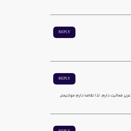
REPLY
REPLY
 LED وLCD و آموزش الکترونیک به هنرجویان عزیز فعالیت دارم. لذا تقاضا دارم مولتیمتر