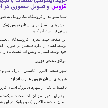
خرید اینترنتی قطعات و تجهیزات
قزوین
و تحویل حضوری در انب
شما میتوانید از فروشگاه مکاترونیک به صو
روش های ارسال برای استان قزوین (پیک ،
پستی نیز استفاده کنید.
این صفحه جهت معرفی فروشندگان ، تعمیرکا
توسط ایشان را ندارد.همچنین در صورتی که
خود توسط ایمیل یا واتس اپ لیست بالا را تک
مراکز صنعتی قزوین:
شهر صنعتی البرز – کاسپین – پارک علم و فناوری دانشگا
شهرهای استان قزوین عبارت اند از:
تاکستان:
یکی از شهرهای بزرگ استان قزوین که در فاصله 35 کیلومتری شمال غربی شهر قزوی
مردم این شهر به زبان تات صحبت میکنند و
مندان به حوزه الکترونیک و رباتیک در این 