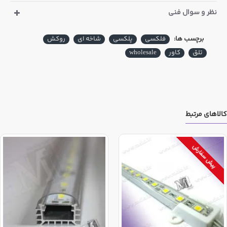
نظر و سوال فنی
برچسب ها:
فلکسی
پلکسی
شاخه ای
روکش
تلق
کاور
wholesale
کالاهای مرتبط
پیش سفارش