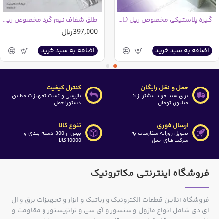
گیره پلاستیکی مخصوص ریل LED شاخه ای
طلق شفاف نیم گرد مخصوص ریل LED خطی
397,000ریال
اضافه به سبد خرید
اضافه به سبد خرید
حمل و نقل رایگان
کنترل کیفیت
برای سبد خرید بیشتر از 5
بازرسی و تست تجهیزات مطابق
میلیون تومان
دستورالعمل
ارسال فوری
تنوع کالا
تحویل روزانه سفارشات به
بیش از 300 دسته بندی و
شرکت های حمل
10000 کالا
فروشگاه اینترنتی مکاترونیک
فروشگاه آنلاین قطعات الکترونیک و رباتیک و ابزار و تجهیزات برق و ال
ای دی شامل انواع ماژول و سنسور و آی سی و ترانزیستور و مقاومت و