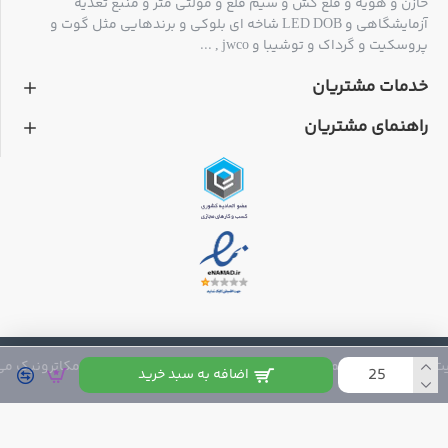
خازن و هویه و قلع کش و سیم قلع و مولتی متر و منبع تغذیه
آزمایشگاهی و LED DOB شاخه ای بلوکی و برندهایی مثل گوت و
پروسکیت و گرداک و توشیبا و jwco , ...
خدمات مشتریان
راهنمای مشتریان
 متعلق به فروشگاه مکاترونیک می باشد
اضافه به سبد خرید