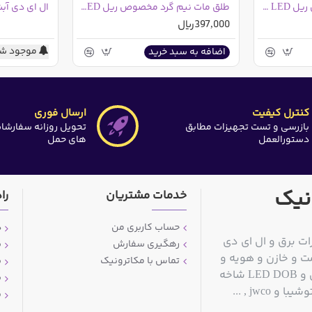
گیره پلاستیکی مخصوص ریل LED شاخه ای
طلق مات نیم گرد مخصوص ریل LED خطی
ال ای دی آبشاری
397,000ریال
موجود شد
اضافه به سبد خرید
کنترل کیفیت
ارسال فوری
بازرسی و تست تجهیزات مطابق
تحویل روزانه سفارشا
دستورالعمل
های حمل
نیک
خدمات مشتریان
را
حساب کاربری من
د
ات برق و ال ای دی
رهگیری سفارش
ش
ت و خازن و هویه و
تماس با مکاترونیک
ش
قلع کش و سیم قلع و مولتی متر و منبع تغذیه آزمایشگاهی و LED DOB شاخه
ش
jwc , ...
پ