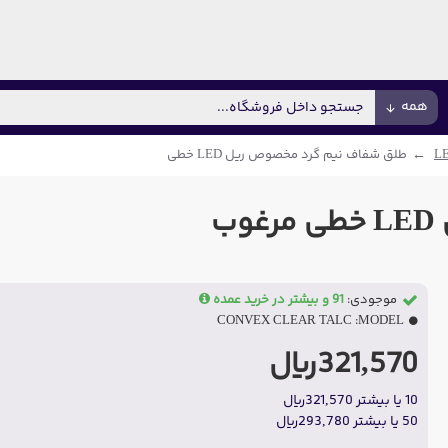
همه
طلق شفاف نیم گرد مخصوص ریل LED خطی
ب
موجودی:
91 و بیشتر در خرید عمده
CONVEX CLEAR TALC
MODEL:
321,570ریال
10 یا بیشتر 321,570ریال
50 یا بیشتر 293,780ریال