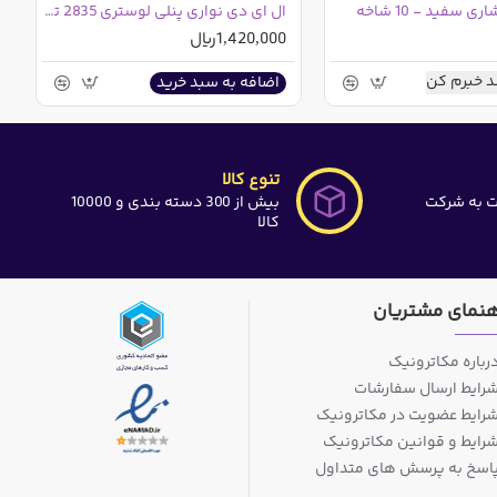
 سفید - 10 شاخه
ال ای دی نواری پنلی لوستری 2835 تراکم 120 یک متری
1,420,000ریال
 خبرم کن
اضافه به سبد خرید
تنوع کالا
ت به شرکت
بیش از 300 دسته بندی و 10000
کالا
هنمای مشتریان
رباره مکاترونیک
رایط ارسال سفارشات
رایط عضویت در مکاترونیک
رایط و قوانین مکاترونیک
اسخ به پرسش های متداول