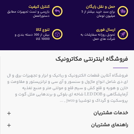
حمل و نقل رایگان
کنترل کیفیت
برای سبد خرید بیشتر از 5
بازرسی و تست تجهیزات مطابق
میلیون تومان
دستورالعمل
ارسال فوری
تنوع کالا
تحویل روزانه سفارشات به
بیش از 300 دسته بندی و
شرکت های حمل
10000 کالا
فروشگاه اینترنتی مکاترونیک
فروشگاه آنلاین قطعات الکترونیک و رباتیک و ابزار و تجهیزات برق و ال
ای دی شامل انواع ماژول و سنسور و آی سی و ترانزیستور و مقاومت و
خازن و هویه و قلع کش و سیم قلع و مولتی متر و منبع تغذیه
آزمایشگاهی و LED DOB شاخه ای بلوکی و برندهایی مثل گوت و
پروسکیت و گرداک و توشیبا و jwco , ...
خدمات مشتریان
راهنمای مشتریان