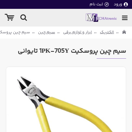
ورود
ثبت نام
الکتریک
ابزار و لوازم برقی
سیم چین
سیم چین پروسکیت 1PK-705Y تا
سیم چین پروسکیت 1PK-705Y تایوانی