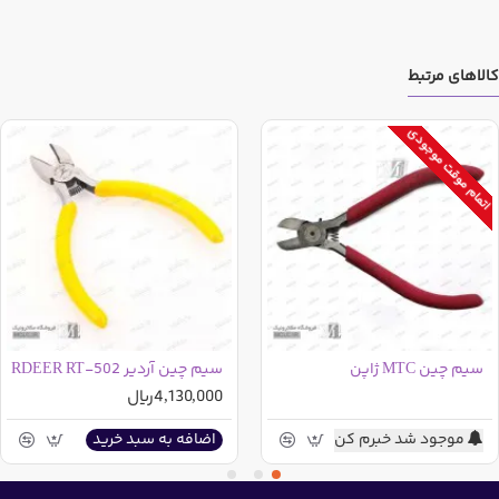
کالاهای مرتبط
اتمام موقت موجودی
سیم چین MTC ژاپن
سیم چین آردیر RDEER RT-502
4,130,000ریال
موجود شد خبرم کن
اضافه به سبد خرید