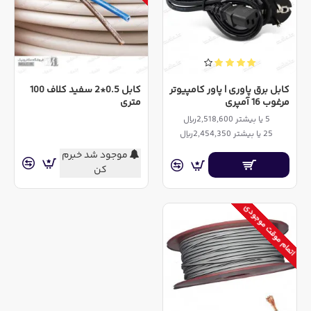
کابل برق پاوری | پاور کامپیوتر
کابل 0.5*2 سفید کلاف 100
مرغوب 16 آمپری
متری
5 یا بیشتر 2,518,600ریال
25 یا بیشتر 2,454,350ریال
موجود شد خبرم
کن
اتمام موقت موجودی