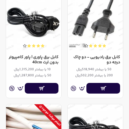
کابل برق رادیویی - دو چاک
کابل برق پاوری | پاور کامپیوتر
درجه دو
بدون ارت 40cm
50 یا بیشتر 518,940ریال
10 یا بیشتر 1,315,200ریال
200 یا بیشتر 502,200ریال
50 یا بیشتر 1,287,800ریال
اتمام موقت موجودی