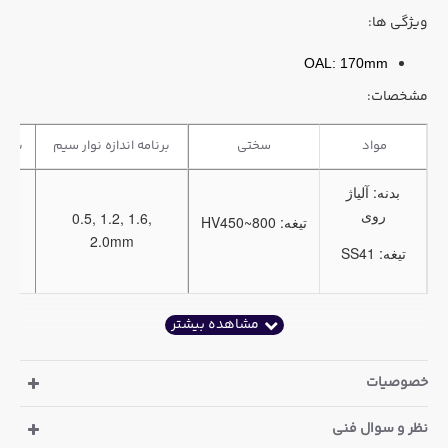
ویژگی ها:
OAL: 170mm
مشخصات:
مواد
سختی
برنامه اندازه نوار سیم
بسته
بدنه: آلیاژ
روی
0.5, 1.2, 1.6,
تیغه:
HV450~800
کا
2.0mm
تیغه:
SS41
خصوصیات
نظر و سوال فنی