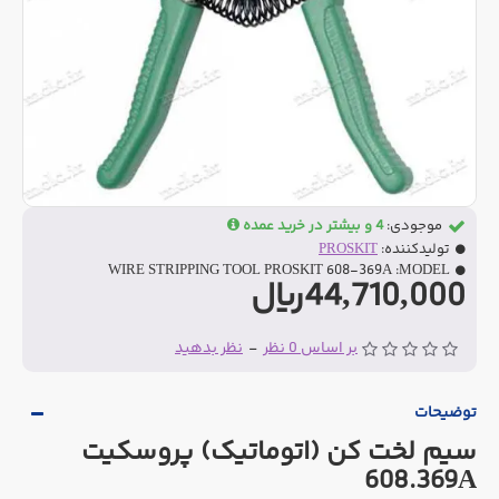
موجودی:
4 و بیشتر در خرید عمده
تولیدکننده:
PROSKIT
WIRE STRIPPING TOOL PROSKIT 608-369A
MODEL:
44,710,000ریال
بر اساس 0 نظر
-
نظر بدهید
توضیحات
سیم لخت کن (اتوماتیک) پروسکیت
608.369A