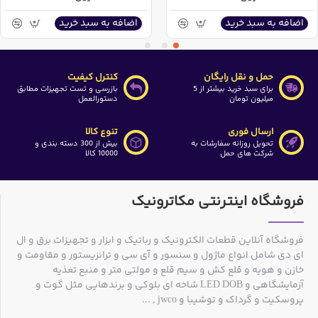
اضافه به سبد خرید
اضافه به سبد خرید
حمل و نقل رایگان
کنترل کیفیت
برای سبد خرید بیشتر از 5
بازرسی و تست تجهیزات مطابق
میلیون تومان
دستورالعمل
ارسال فوری
تنوع کالا
تحویل روزانه سفارشات به
بیش از 300 دسته بندی و
شرکت های حمل
10000 کالا
فروشگاه اینترنتی مکاترونیک
فروشگاه آنلاین قطعات الکترونیک و رباتیک و ابزار و تجهیزات برق و ال
ای دی شامل انواع ماژول و سنسور و آی سی و ترانزیستور و مقاومت و
خازن و هویه و قلع کش و سیم قلع و مولتی متر و منبع تغذیه
آزمایشگاهی و LED DOB شاخه ای بلوکی و برندهایی مثل گوت و
پروسکیت و گرداک و توشیبا و jwco , ...