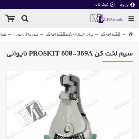
ورود
ثبت نام
الکترونیک
ابزار و تجهیزات الکترونیک
انبر آچار پنس
سیم
سیم لخت کن PROSKIT 608-369A تایوانی