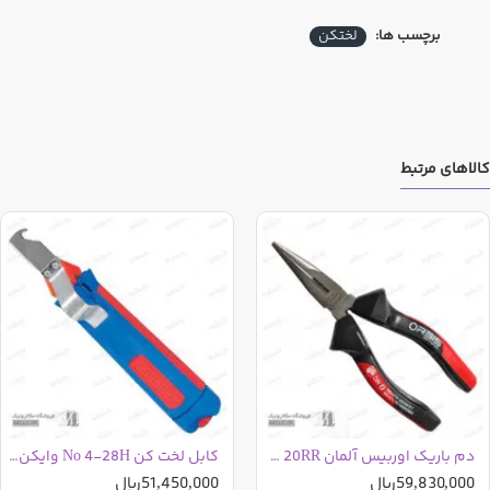
برچسب ها:
لختکن
کالاهای مرتبط
دم باریک اوربیس آلمان ORBIS 15-160 20RR
کابل لخت کن No 4-28H وایکن آلمان
59,830,000ریال
51,450,000ریال