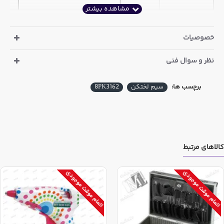
خصوصیات
نظر و سوال فنی
برچسب ها:
سیم لختکن
8PK3162
کالاهای مرتبط
اتمام موقت موجودی
اتمام موقت موجودی