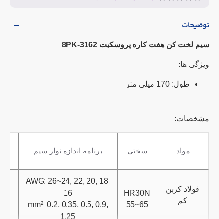
توضیحات
سیم لخت کن هفت کاره پروسکیت 8PK-3162
ویژگی ها:
طول: 170 میلی متر
مشخصات:
بس
مواد
سختی
برنامه اندازه نوار سیم
AWG: 26~24, 22, 20, 18,
فولاد کربن
16
HR30N
کار
کم
mm²: 0.2, 0.35, 0.5, 0.9,
55~65
1.25