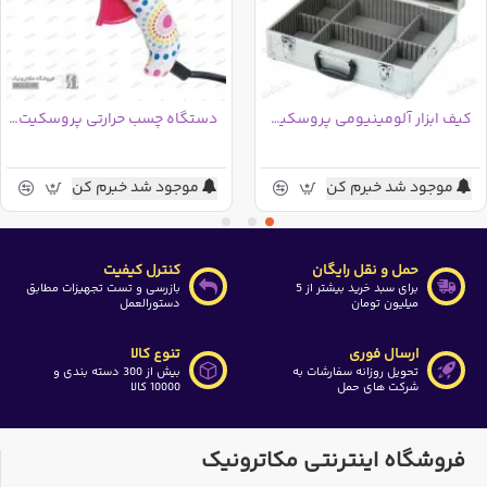
کیف ابزار آلومینیومی پروسکیت 9PK-730N
دستگاه چسب حرارتی پروسکیت GK-352F
موجود شد خبرم کن
موجود شد خبرم کن
حمل و نقل رایگان
کنترل کیفیت
برای سبد خرید بیشتر از 5
بازرسی و تست تجهیزات مطابق
میلیون تومان
دستورالعمل
ارسال فوری
تنوع کالا
تحویل روزانه سفارشات به
بیش از 300 دسته بندی و
شرکت های حمل
10000 کالا
فروشگاه اینترنتی مکاترونیک