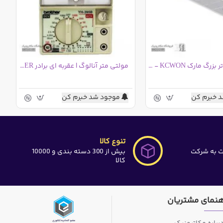
تیغ یدکی کاتر بزرگ مارک KCWON - بسته 10 عددی
مولتی متر آنالوگ | عقربه ای برادر BROTHER
 خبرم کن
موجود شد خبرم کن
تنوع کالا
ت به شرکت
بیش از 300 دسته بندی و 10000
کالا
هنمای مشتریان