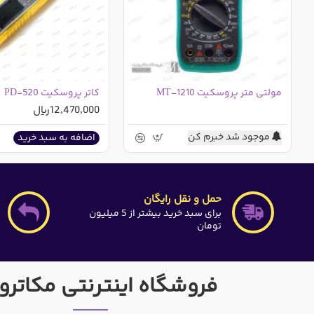
مولتی متر پروسکیت MT-1210
کاتر پروسکیت PD-520
12,470,000ریال
موجود شد خبرم کن
اضافه به سبد خرید
حمل و نقل رایگان
برای سبد خرید بیشتر از 5 میلیون
تومان
فروشگاه اینترنتی مکاترو