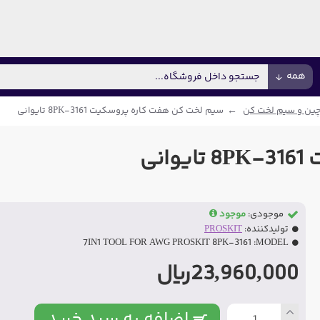
همه
ین و سیم لخت کن
سیم لخت کن هفت کاره پروسکیت 8PK-3161 تایوانی
نی
موجودی:
موجود
تولیدکننده:
PROSKIT
7IN1 TOOL FOR AWG PROSKIT 8PK-3161
MODEL:
23,960,000ریال
اضافه به سبد خرید