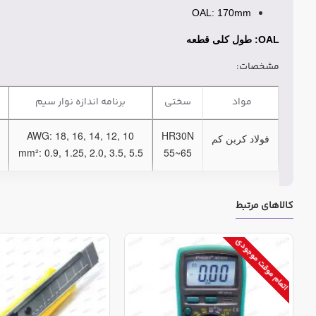
OAL: 170mm
​OAL: طول کلی قطعه
مشخصات:
مواد
سختی
برنامه اندازه نوار سیم
AWG: 18, 16, 14, 12, 10
HR30N
فولاد کربن کم
mm²: 0.9, 1.25, 2.0, 3.5, 5.5
55~65
کالاهای مرتبط
اتمام موقت موجودی