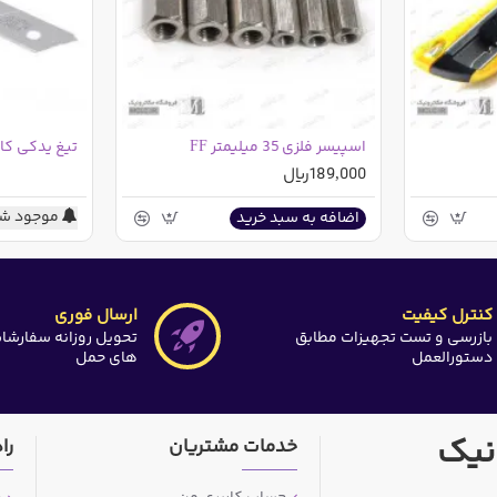
اسپیسر فلزی 35 میلیمتر FF
189,000ریال
موجود شد
اضافه به سبد خرید
کنترل کیفیت
ارسال فوری
بازرسی و تست تجهیزات مطابق
تحویل روزانه سفارشا
دستورالعمل
های حمل
نیک
خدمات مشتریان
را