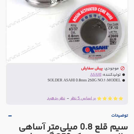
موجودی:
پیش سفارش
تولیدکننده:
ASAHI
SOLDER ASAHI 0.8mm 250G NO.1
MODEL:
بر اساس 5 نظر
-
نظر بدهید
توضیحات
سیم قلع 0.8 میلی‌متر آساهی