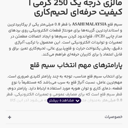
مالزی درجه یک 250 گرمی |
کیفیت حرفه‌ای لحیم‌کاری
سیم قلع
ASAHI MALAYSIA
با قطر 0.8 میلی‌متر یکی از پرکاربردترین
و استانداردترین گزینه‌ها برای مونتاژ قطعات الکترونیکی روی بردهای
مدار چاپی (PCB)، قلع‌اندود کردن سیم‌ها و ایجاد اتصالات مطمئن در
تعمیرات و تولیدات الکترونیکی است. این محصول با ترکیب آلیاژی
دقیق، پخش یکنواخت حرارت و قلع‌پذیری عالی، لحیم‌کاری تمیز، براق و
قابل اعتماد را برای کاربران حرفه‌ای فراهم می‌کند.
پارامترهای مهم انتخاب سیم قلع
برای انتخاب سیم قلع مناسب، توجه به چند پارامتر کلیدی ضروری است.
مهم‌ترین عامل، نسبت آلیاژ قلع به سرب می‌باشد که مستقیماً با نوع
قطعه، دمای کاری و توان هویه مورد استفاده ارتباط دارد. پارامتر دوم،
قطر سیم قلع است که برای مصارف عمومی و تعمیرات الکترونیکی، قطر
0.8 میلی‌متر
به‌عنوان متداول‌ترین سایز شناخته می‌شود (در این کالا
امکان انتخاب سایز 2.0 میلی‌متر نیز وجود دارد). در نهایت وزن سیم
قلع بسته به حجم مصرف انتخاب می‌گردد که این محصول در
خصوصیات
بسته‌بندی 250 گرمی عرضه می‌شود.